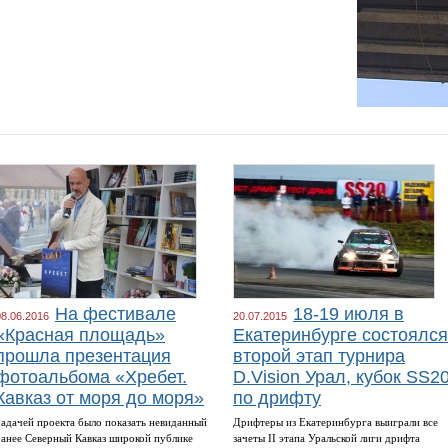
На фестивале
18-19 июля в
08.06.2016
20.07.2015
«Красная площадь»
Екатеринбурге состоялся
прошла презентация
второй этап турнира
фотоальбома «Хребет.
D.Vision Урал, кубок SS2
Кавказ от моря до моря»
по дрифту
Задачей проекта было показать невиданный
Дрифтеры из Екатеринбурга выиграли все
ранее Северный Кавказ широкой публике
зачеты II этапа Уральской лиги дрифта