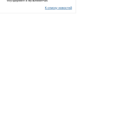
боулдеринге и мультипитчах
К списку новостей