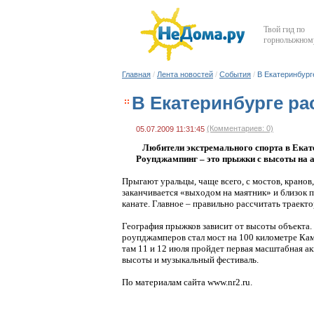
Твой гид по
горнолыжному
Главная
/
Лента новостей
/
События
/
В Екатеринбург
В Екатеринбурге ра
(Комментариев: 0)
05.07.2009 11:31:45
Любители экстремального спорта в Екате
Роупджампинг – это прыжки с высоты на а
Прыгают уральцы, чаще всего, с мостов, кранов,
заканчивается «выходом на маятник» и близок
канате. Главное – правильно рассчитать траект
География прыжков зависит от высоты объекта
роупджамперов стал мост на 100 километре Кам
там 11 и 12 июля пройдет первая масштабная а
высоты и музыкальный фестиваль.
По материалам сайта www.nr2.ru.