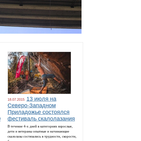
13 июля на
18.07.2015
Северо-Западном
Приладожье состоялся
0
фестиваль скалолазания
В течение 4-х дней в категориях взрослые,
дети и ветераны опытные и начинающие
скалолазы состязались в трудности, скорости,