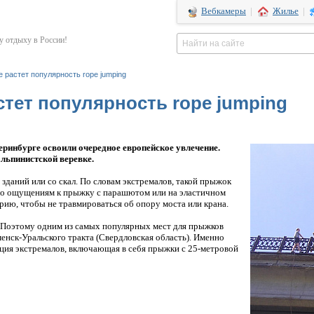
Вебкамеры
|
Жилье
|
 отдыху в России!
е растет популярность rope jumping
стет популярность rope jumping
ринбурге освоили очередное европейское увлечение.
льпинистской веревке.
 зданий или со скал. По словам экстремалов, такой прыжок
 по ощущениям к прыжку с парашютом или на эластичном
орию, чтобы не травмироваться об опору моста или крана.
. Поэтому одним из самых популярных мест для прыжков
енск-Уральского тракта (Свердловская область). Именно
кция экстремалов, включающая в себя прыжки с 25-метровой