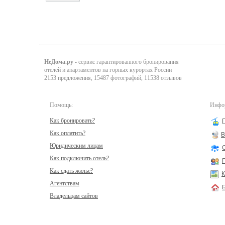
НеДома.ру
- сервис гарантированного бронирования
отелей и апартаментов на горных курортах России
2153 предложения, 15487 фотографий, 11538 отзывов
Помощь:
Инфор
Как бронировать?
Как оплатить?
В
Юридическим лицам
Как подключить отель?
Как сдать жилье?
К
Агентствам
Владельцам сайтов