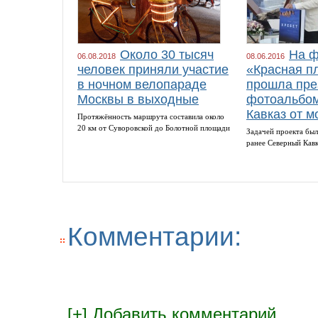
Около 30 тысяч
На ф
06.08.2018
08.06.2016
человек приняли участие
«Красная п
в ночном велопараде
прошла пре
Москвы в выходные
фотоальбом
Кавказ от м
Протяжённость маршрута составила около
20 км от Суворовской до Болотной площади
Задачей проекта был
ранее Северный Кав
Комментарии:
[+]
Добавить комментарий