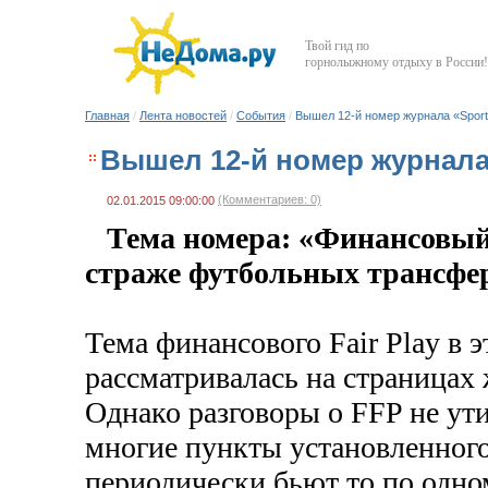
Твой гид по
горнолыжному отдыху в России!
Главная
/
Лента новостей
/
События
/
Вышел 12­-й номер журнала «Sport 
Вышел 12­-й номер журнала 
(Комментариев: 0)
02.01.2015 09:00:00
Тема номера: «Финансовый 
страже футбольных трансфе
Тема финансового Fair Play в э
рассматривалась на страницах 
Однако разговоры о FFP не ут
многие пункты установленног
периодически бьют то по одном