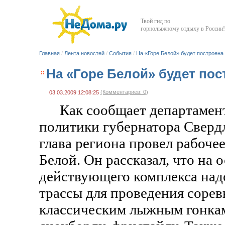
Твой гид по
горнолыжному отдыху в России!
Главная
/
Лента новостей
/
События
/
На «Горе Белой» будет построена
На «Горе Белой» будет по
(Комментариев: 0)
03.03.2009 12:08:25
Как сообщает департамен
политики губернатора Сверд
глава региона провел рабоче
Белой. Он рассказал, что на 
действующего комплекса над
трассы для проведения соре
классическим лыжным гонкам