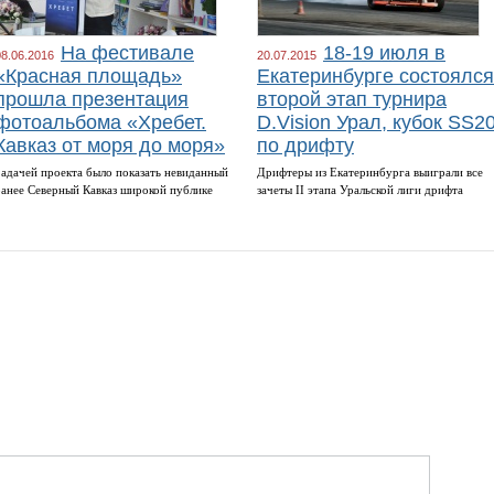
На фестивале
18-19 июля в
08.06.2016
20.07.2015
«Красная площадь»
Екатеринбурге состоялся
прошла презентация
второй этап турнира
фотоальбома «Хребет.
D.Vision Урал, кубок SS2
Кавказ от моря до моря»
по дрифту
Задачей проекта было показать невиданный
Дрифтеры из Екатеринбурга выиграли все
ранее Северный Кавказ широкой публике
зачеты II этапа Уральской лиги дрифта