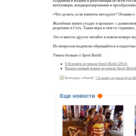
созданная в Казани и работающая по всей Росси
вентиляции, кондиционирования и преобразован
«Что делать, если клиенты негодуют? Отзывы о
Жалобные книги уходят в прошлое: с развитием 
рецензию в Сеть. Такая мера в чём­-то страшнее
Это и многое другое читайте в новом номере ж
По вопросам подписки обращайтесь в издательск
Узнать больше о Sport Build:
6-й номер журнала Sport Build 2014,
Вышел новый номер журнала Sport Build
Календарь событий:
7-­й номер журнала Sport B
Еще новости