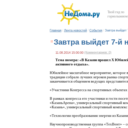
Твой гид по
горнолыжному
Главная
/
Лента новостей
/
События
/
Завтра выйдет 7
Завтра выйдет 7-­й 
(Комментариев: 0)
11.08.2014 15:00:00
Тема номера: «В Казани прошел X Юбилейн
активного отдыха».
Юбилейное масштабное мероприятие, которое в 
традиции собрало лучших игроков рынка спорт
заканчивается общением ведущих представителе
«Участники Конгресса на спортивных объектах
В рамках конгресса его участники и гости посе
«Казань­Арена», универсальный спортивный ко
«Казань», универсальный спортивный комплекс 
«Технологии преобразования энергии из Казани
Научно­производственная группа «ТехВент» – 