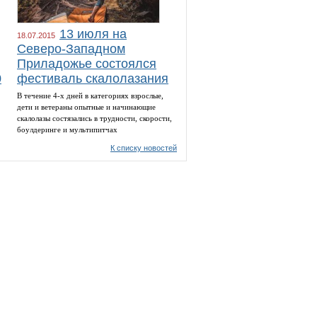
13 июля на
18.07.2015
Северо-Западном
Приладожье состоялся
0
фестиваль скалолазания
В течение 4-х дней в категориях взрослые,
дети и ветераны опытные и начинающие
скалолазы состязались в трудности, скорости,
боулдеринге и мультипитчах
К списку новостей