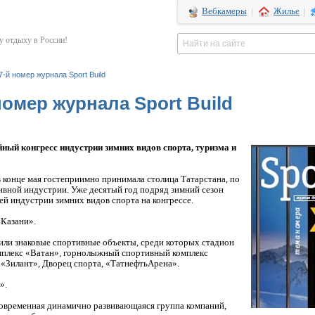
Вебкамеры
|
Жилье
|
 отдыху в России!
-­й номер журнала Sport Build
номер журнала Sport Build
ый конгресс индустрии зимних видов спорта, туризма и
конце мая гостеприимно принимала столица Татарстана, по
ивной индустрии. Уже десятый год подряд зимний сезон
й индустрии зимних видов спорта на конгрессе.
 Казани».
тили знаковые спортивные объекты, среди которых стадион
мплекс «Ватан», горнолыжный спортивный комплекс
«Зилант», Дворец спорта, «Татнефть­Арена».
».
современная динамично развивающаяся группа компаний,