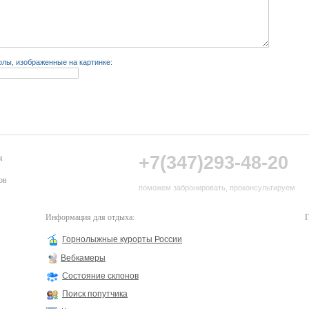
лы, изображенные на картинке:
+7(347)293-48-20
я
ов
поможем забронировать, проконсультируем
Информация для отдыха:
П
Горнолыжные курорты России
Вебкамеры
Состояние склонов
Поиск попутчика