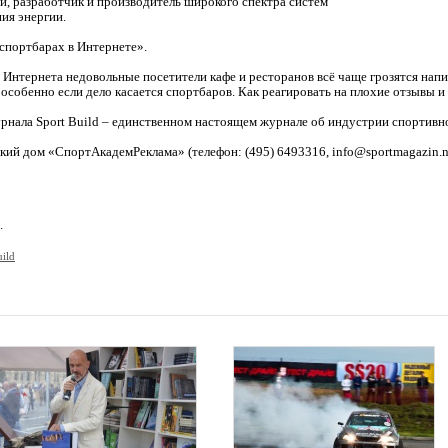
и, разработчик и производитель широкого спектра систем
ия энергии.
 спортбарах в Интернете».
Интернета недовольные посетители кафе и ресторанов всё чаще грозятся напис
, особенно если дело касается спортбаров. Как реагировать на плохие отзывы 
урнала Sport Build – единственном настоящем журнале об индустрии спортивно
ий дом «СпортАкадемРеклама» (телефон: (495) 649­33­16, info@sportmagazin.ne
.
uild