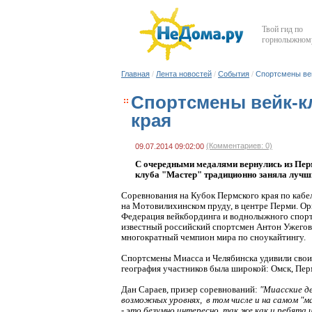
Твой гид по
горнолыжному
Главная
/
Лента новостей
/
События
/
Спортсмены вей
Спортсмены вейк-к
края
(Комментариев: 0)
09.07.2014 09:02:00
С очередными медалями вернулись из Пер
клуба "Мастер" традиционно заняла лучши
Соревнования на Кубок Пермского края по кабе
на Мотовилихинском пруду, в центре Перми. Ор
Федерация вейкбординга и воднолыжного спорт
известный российский спортсмен Антон Ужегов,
многократный чемпион мира по сноукайтингу.
Спортсмены Миасса и Челябинска удивили свои
география участников была широкой: Омск, Перм
Дан Сараев, призер соревнований:
"Миасские д
возможных уровнях, в том числе и на самом "м
- это безумно интересно, так же как и ребята