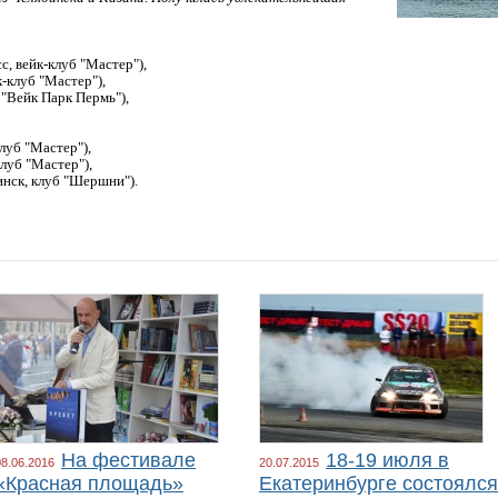
, вейк-клуб "Мастер"),
к-клуб "Мастер"),
б "Вейк Парк Пермь"),
клуб "Мастер"),
клуб "Мастер"),
бинск, клуб "Шершни").
На фестивале
18-19 июля в
08.06.2016
20.07.2015
«Красная площадь»
Екатеринбурге состоялся