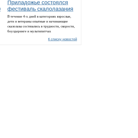
Приладожье состоялся
0
фестиваль скалолазания
В течение 4-х дней в категориях взрослые,
дети и ветераны опытные и начинающие
скалолазы состязались в трудности, скорости,
боулдеринге и мультипитчах
К списку новостей