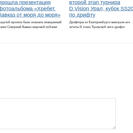
прошла презентация
второй этап турнира
фотоальбома «Хребет.
D.Vision Урал, кубок SS2
Кавказ от моря до моря»
по дрифту
Задачей проекта было показать невиданный
Дрифтеры из Екатеринбурга выиграли все
ранее Северный Кавказ широкой публике
зачеты II этапа Уральской лиги дрифта