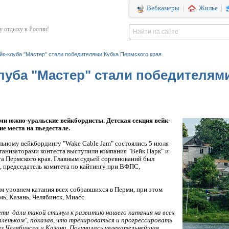
Вебкамеры
|
Жилье
|
 отдыху в России!
к-клуба "Мастер" стали победителями Кубка Пермского края
луба "Мастер" стали победителям
ми южно-уральские вейкбордисты. Детская секция вейк-
е места на пьедестале.
льному вейкбордингу "Wake Cable Jam" состоялись 5 июля
ганизаторами контеста выступили компания "Вейк Парк" и
а Пермского края. Главным судьей соревнований был
 председатель комитета по кайтингу при ВФПС,
м уровнем катания всех собравшихся в Перми, при этом
ь, Казань, Челябинск, Миасс.
ети дали такой стимул к развитию нашего катания на всех
аленьком", показав, что тренироваться и прогрессировать
 из Челябинска и Казани. Получилась увлекательнейшая