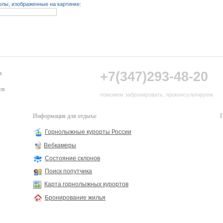
лы, изображенные на картинке:
+7(347)293-48-20
я
ов
поможем забронировать, проконсультируем
Информация для отдыха:
П
Горнолыжные курорты России
Вебкамеры
Состояние склонов
Поиск попутчика
Карта горнолыжных курортов
Бронирование жилья