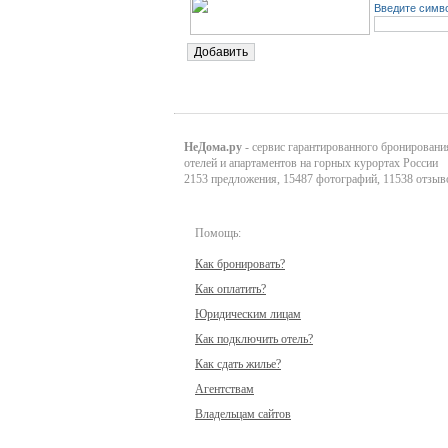
Введите симво
НеДома.ру
- сервис гарантированного бронировани
отелей и апартаментов на горных курортах России
2153 предложения, 15487 фотографий, 11538 отзыв
Помощь:
Как бронировать?
Как оплатить?
Юридическим лицам
Как подключить отель?
Как сдать жилье?
Агентствам
Владельцам сайтов