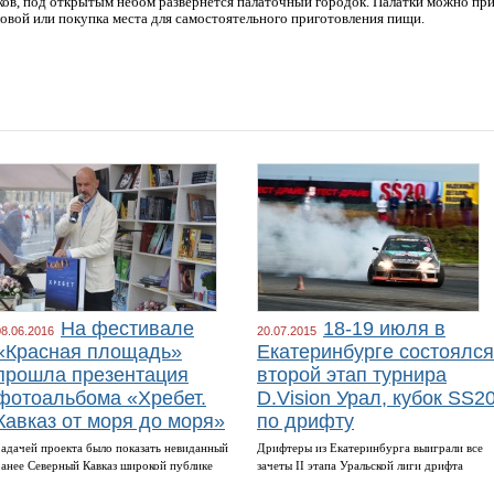
ков, под открытым небом развернется палаточный городок. Палатки можно прив
овой или покупка места для самостоятельного приготовления пищи.
На фестивале
18-19 июля в
08.06.2016
20.07.2015
«Красная площадь»
Екатеринбурге состоялся
прошла презентация
второй этап турнира
фотоальбома «Хребет.
D.Vision Урал, кубок SS2
Кавказ от моря до моря»
по дрифту
Задачей проекта было показать невиданный
Дрифтеры из Екатеринбурга выиграли все
ранее Северный Кавказ широкой публике
зачеты II этапа Уральской лиги дрифта