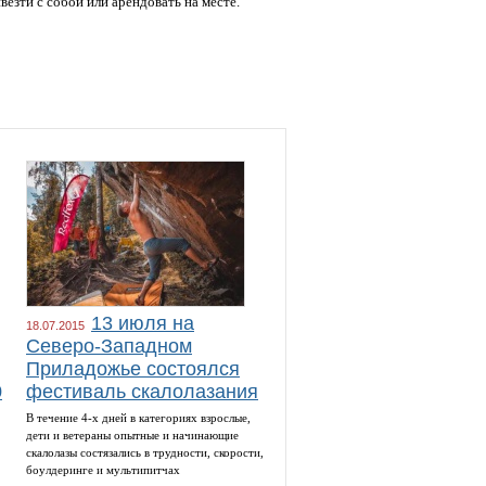
езти с собой или арендовать на месте.
13 июля на
18.07.2015
Северо-Западном
Приладожье состоялся
0
фестиваль скалолазания
В течение 4-х дней в категориях взрослые,
дети и ветераны опытные и начинающие
скалолазы состязались в трудности, скорости,
боулдеринге и мультипитчах