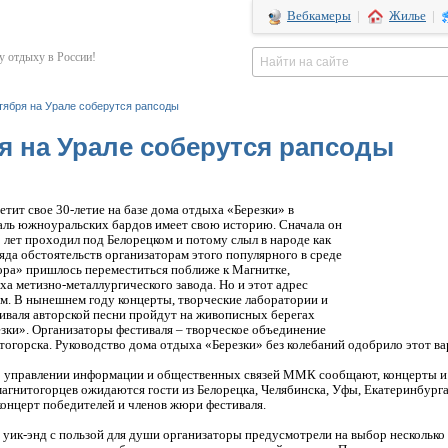
Вебкамеры
|
Жилье
|
 отдыху в России!
тября на Урале соберутся рапсоды
я на Урале соберутся рапсоды
тит свое 30-летие на базе дома отдыха «Березки» в
ль южноуральских бардов имеет свою историю. Сначала он
 лет проходил под Белорецком и потому слыл в народе как
ряда обстоятельств организаторам этого популярного в среде
ора» пришлось переместиться поближе к Магнитке,
а метизно-металлургического завода. Но и этот адрес
им. В нынешнем году концерты, творческие лаборатории и
иваля авторской песни пройдут на живописных берегах
езки». Организаторы фестиваля – творческое объединение
горска. Руководство дома отдыха «Березки» без колебаний одобрило этот ва
 В управлении информации и общественных связей ММК сообщают, концерты и
магнитогорцев ожидаются гости из Белорецка, Челябинска, Уфы, Екатеринбур
концерт победителей и членов жюри фестиваля.
 уик-энд с пользой для души организаторы предусмотрели на выбор нескольк