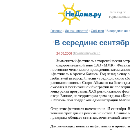
Твой гид по
горнолыжному
Главная
/
Лента новостей
/
События
/
В середине сен
В середине сентябр
(Комментариев: 0)
24.08.2006
Знаменитый фестиваль авторской песни встре
оздоровительной зоне ОАО «ММК». Фестива
постоянно менял место проведения, затем много
«фестиваль в Арском Камне». Год назад в силу 
любителей авторской песни «традиционного сб
расположившись в Старо-Абзаково на базе отдых
оказался в фестивальной биографии не последн
конкурсная программа ХХХ регионального фест
озера Банное, на территории дома отдыха «Бер
«Регион» при поддержке администрации Магнито
Открытие фестиваля намечено на 15 сентября.
течение трех дней в режиме нон-стоп. Помимо 
праздника обещает стать заключительный гала-
Для желающих попасть на фестиваль и провести