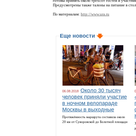
готовы принять около трехсот гостей и участни
Предусмотрены также талоны на питание в стол
По материалам:
http://www.ura.ru
Еще новости
Около 30 тысяч
06.08.2018
человек приняли участие
в ночном велопараде
Москвы в выходные
Протяжённость маршрута составила около
20 км от Суворовской до Болотной площади