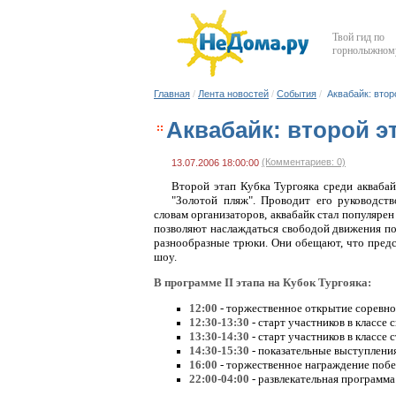
Твой гид по
горнолыжному
Главная
/
Лента новостей
/
События
/
Аквабайк: втор
Аквабайк: второй э
(Комментариев: 0)
13.07.2006 18:00:00
Второй этап Кубка Тургояка среди аквабай
"Золотой пляж". Проводит его руководст
словам организаторов, аквабайк стал популяре
позволяют наслаждаться свободой движения по
разнообразные трюки. Они обещают, что пред
шоу.
В программе II этапа на Кубок Тургояка:
12:00
- торжественное открытие соревн
12:30-13:30
- старт участников в классе 
13:30-14:30
- старт участников в классе 
14:30-15:30
- показательные выступлени
16:00
- торжественное награждение поб
22:00-04:00
- развлекательная программа 