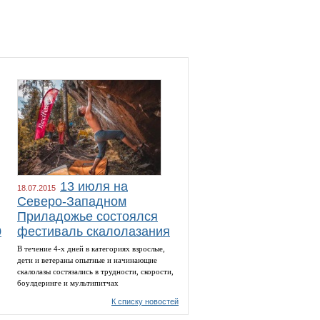
13 июля на
18.07.2015
Северо-Западном
Приладожье состоялся
0
фестиваль скалолазания
В течение 4-х дней в категориях взрослые,
дети и ветераны опытные и начинающие
скалолазы состязались в трудности, скорости,
боулдеринге и мультипитчах
К списку новостей