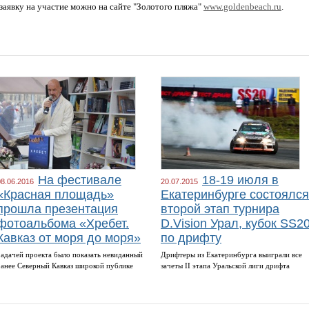
явку на участие можно на сайте "Золотого пляжа"
www.goldenbeach.ru
.
На фестивале
18-19 июля в
08.06.2016
20.07.2015
«Красная площадь»
Екатеринбурге состоялся
прошла презентация
второй этап турнира
фотоальбома «Хребет.
D.Vision Урал, кубок SS2
Кавказ от моря до моря»
по дрифту
Задачей проекта было показать невиданный
Дрифтеры из Екатеринбурга выиграли все
ранее Северный Кавказ широкой публике
зачеты II этапа Уральской лиги дрифта