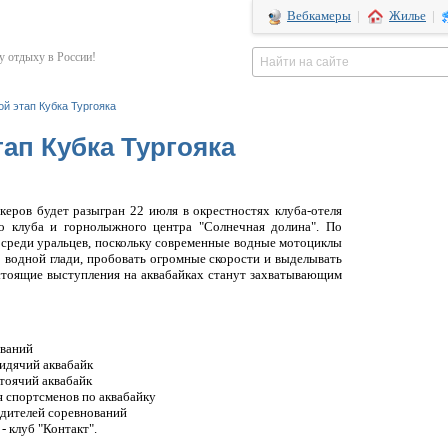
Вебкамеры
|
Жилье
|
 отдыху в России!
ой этап Кубка Тургояка
тап Кубка Тургояка
керов будет разыгран 22 июля в окрестностях клуба-отеля
во клуба и горнолыжного центра "Солнечная долина". По
н среди уральцев, поскольку современные водные мотоциклы
 водной глади, пробовать огромные скорости и выделывать
стоящие выступления на аквабайках станут захватывающим
ований
сидячий аквабайк
стоячий аквабайк
я спортсменов по аквабайку
едителей соревнований
- клуб "Контакт".