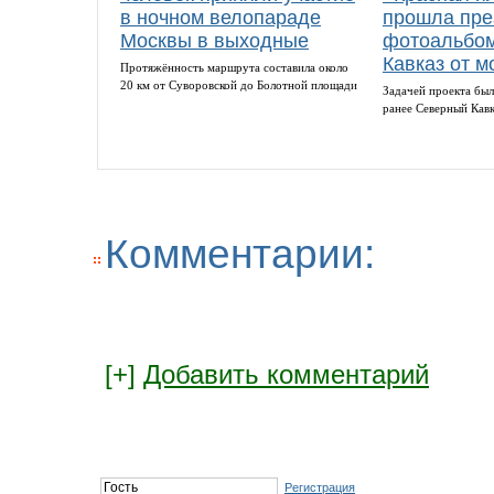
в ночном велопараде
прошла пре
Москвы в выходные
фотоальбом
Кавказ от м
Протяжённость маршрута составила около
20 км от Суворовской до Болотной площади
Задачей проекта был
ранее Северный Кав
Комментарии:
[+]
Добавить комментарий
Регистрация