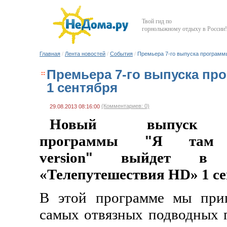
Твой гид по
горнолыжному отдыху в России!
Главная
/
Лента новостей
/
События
/
Премьера 7-го выпуска программы 
Премьера 7-го выпуска про
1 сентября
(Комментариев: 0)
29.08.2013 08:16:00
Новый выпуск ин
программы
"
Я там 
version
"
выйдет в э
«Телепутешествия
HD
» 1 с
В этой программе мы приг
самых отвязных подводных 