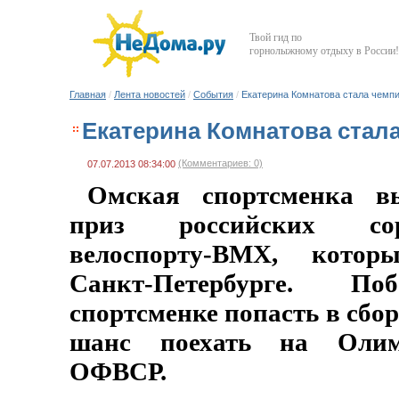
Твой гид по
горнолыжному отдыху в России!
Главная
/
Лента новостей
/
События
/
Екатерина Комнатова стала чемп
Екатерина Комнатова стал
(Комментариев: 0)
07.07.2013 08:34:00
Омская спортсменка в
приз российских со
велоспорту-BMX, котор
Санкт-Петербурге. По
спортсменке попасть в сбо
шанс поехать на Олимп
ОФВСР.