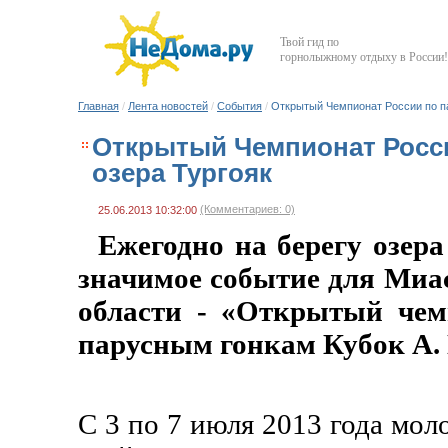
Твой гид по
горнолыжному отдыху в России!
Главная
/
Лента новостей
/
События
/
Открытый Чемпионат России по па
Открытый Чемпионат Росси
озера Тургояк
(Комментариев: 0)
25.06.2013 10:32:00
Ежегодно на берегу озера
значимое событие для Миа
области - «Открытый чем
парусным гонкам Кубок А.
С 3 по 7 июля 2013 года мол