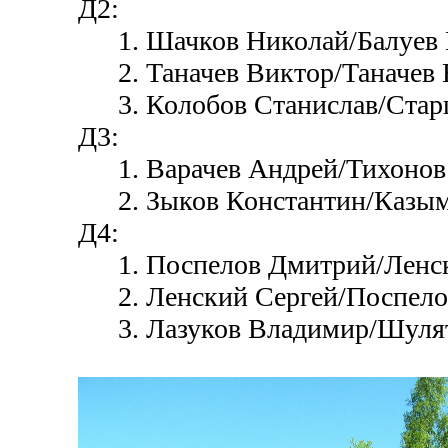
Д2:
1. Шачков Николай/Балуев 
2. Таначев Виктор/Таначев
3. Колобов Станислав/Стар
Д3:
1. Варачев Андрей/Тихонов
2. Зыков Константин/Казым
Д4:
1. Поспелов Дмитрий/Ленск
2. Ленский Сергей/Поспело
3. Лазуков Владимир/Шулят