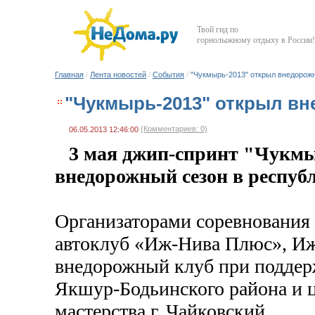
Твой гид по
горнолыжному отдыху в России!
Главная
/
Лента новостей
/
События
/
"Чукмырь-2013" открыл внедорож
"Чукмырь-2013" открыл вн
(Комментариев: 0)
06.05.2013 12:46:00
3 мая джип-спринт "Чукм
внедорожный сезон в респуб
Организаторами соревнования
автоклуб «Иж-Нива Плюс», И
внедорожный клуб при поддер
Якшур-Бодьинского района и ц
мастерства г. Чайковский.