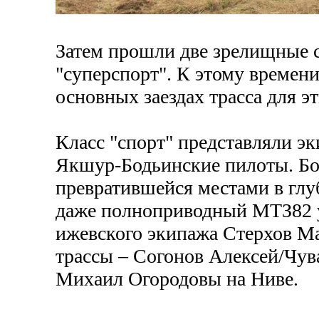
Затем прошли две зрелищные с
"суперспорт". К этому времени
основных заездах трасса для э
Класс "спорт" представляли э
Якшур-Бодьинские пилоты. Бор
превратившейся местами в глуб
даже полноприводный МТЗ82 ум
ижевского экипажа Стерхов Ма
трассы – Согонов Алексей/Чува
Михаил Огородовы на Ниве.