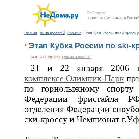
Твой гид по
горнолыжному отдыху в России!
Главная
/
Лента новостей
/
События
/
Этап Кубка России по ski-кроссу
Этап Кубка России по ski-
(Комментариев: 0)
24.01.2006 20:00:00
21 и 22 января 2006
комплексе Олимпик-Парк
пр
по горнолыжному спорту 
Федерации фристайла Р
отделения Федерации сноубор
ски-кроссу и Чемпионат г.Уф