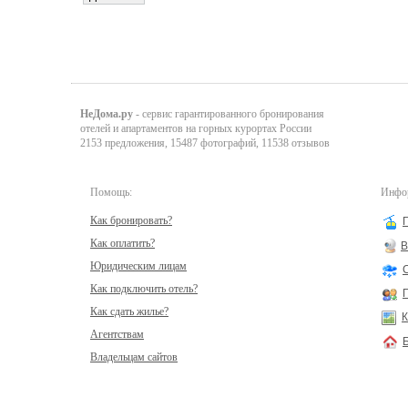
НеДома.ру
- сервис гарантированного бронирования
отелей и апартаментов на горных курортах России
2153 предложения, 15487 фотографий, 11538 отзывов
Помощь:
Инфор
Как бронировать?
Как оплатить?
В
Юридическим лицам
Как подключить отель?
Как сдать жилье?
К
Агентствам
Владельцам сайтов