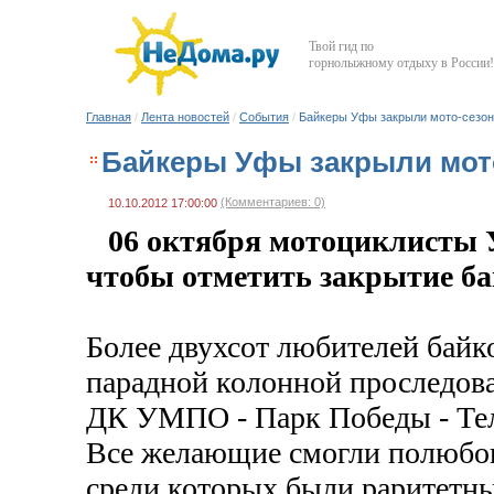
Твой гид по
горнолыжному отдыху в России!
Главная
/
Лента новостей
/
События
/
Байкеры Уфы закрыли мото-сезон
Байкеры Уфы закрыли мото
(Комментариев: 0)
10.10.2012 17:00:00
06 октября мотоциклисты 
чтобы отметить закрытие ба
Более двухсот любителей байк
парадной колонной проследов
ДК УМПО - Парк Победы - Теле
Все желающие смогли полюбов
среди которых были раритетны