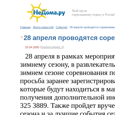
Твой гид по
горнолыжному отдыху в России!
Главная
/
Лента новостей
/
События
/
28 апреля проводятся соревнован
28 апреля проводятся сор
(Комментариев: 0)
25.04.2005
28 апреля в рамках мероп
зимнему сезону, в развлекател
зимнем сезоне соревнования 
просьба заранее зарегистриров
которые будут находиться в
получения дополнительной и
325 3889. Также пройдет вру
сезона и за лучшие события с