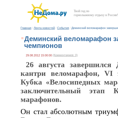
Твой гид по
горнолыжному отдыху в России!
Главная
/
Лента новостей
/
События
/
Деминский веломарафон заверши
Деминский веломарафон з
чемпионов
(Комментариев: 0)
29.08.2012 15:00:00
26 августа завершился 
кантри веломарафон, VI 
Кубка «Велосипедных мар
заключительный этап К
марафонов.
Он стал абсолютным триум