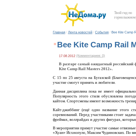
Твой гид по
горнолыжному
Главная
/
Лента новостей
/
События
/
Bee Kite Camp R
Bee Kite Camp Rail 
(Комментариев: 0)
17.08.2012
В разгаре самый ожидаемый российский ф
Kite Camp Rail Masters 2012».
С 15 по 25 августа на Бугазской (Благовещенс
участие смогут принять и любители.
Данная дисциплина пока не имеет официальног
Популярность этого стиля обусловлена погод
кайтом. Спортсмены имеют возможность тренир
Кайт-джиббинг (ещё одно название этого ст
соревнований. Перед участниками стоит задача 
фреймах, воллрайдах и других фигурах, которы
В мероприятии примут участие самые отвязные 
«Хуан» Исхнопуло, Максим Чудиновских. По мн