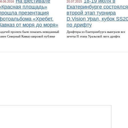
На фестивале
18-19 июля в
08.06.2016
20.07.2015
«Красная площадь»
Екатеринбурге состоялся
прошла презентация
второй этап турнира
фотоальбома «Хребет.
D.Vision Урал, кубок SS2
Кавказ от моря до моря»
по дрифту
Задачей проекта было показать невиданный
Дрифтеры из Екатеринбурга выиграли все
ранее Северный Кавказ широкой публике
зачеты II этапа Уральской лиги дрифта