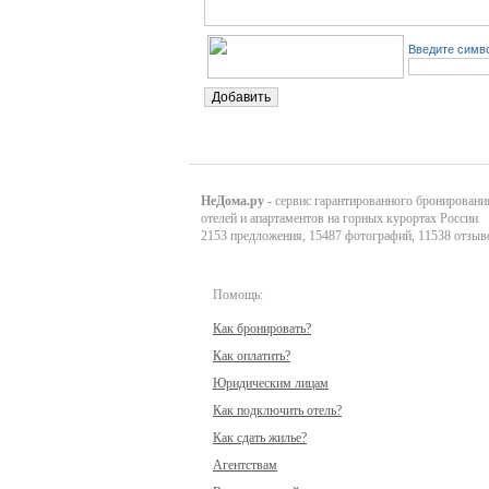
Введите симво
НеДома.ру
- сервис гарантированного бронировани
отелей и апартаментов на горных курортах России
2153 предложения, 15487 фотографий, 11538 отзыв
Помощь:
Как бронировать?
Как оплатить?
Юридическим лицам
Как подключить отель?
Как сдать жилье?
Агентствам