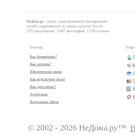
НеДома.ру
- сервис гарантированного бронирования
отелей и апартаментов на горных курортах России
2153 предложения, 15487 фотографий, 11538 отзывов
Помощь:
Инфор
Как бронировать?
Как оплатить?
В
Юридическим лицам
Как подключить отель?
Как сдать жилье?
К
Агентствам
Владельцам сайтов
© 2002 - 2026 НеДома.ру™
Н