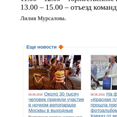
13.00 – 15.00 – отъезд команд
Лилия Мурсалова.
Еще новости
Около 30 тысяч
На ф
06.08.2018
08.06.2016
человек приняли участие
«Красная п
в ночном велопараде
прошла пре
Москвы в выходные
фотоальбом
Кавказ от м
Протяжённость маршрута составила около