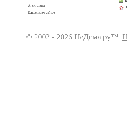
К
Агентствам
Владельцам сайтов
© 2002 - 2026 НеДома.ру™
Н