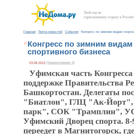
Твой гид по
горнолыжному отдыху в России!
Главная
/
Лента новостей
/
События
/
Конгресс по зимним видам спорта
Конгресс по зимним видам
спортивного бизнеса
(Комментариев: 0)
03.06.2012
Уфимская часть Конгресса
поддержке Правительства Р
Башкортостан. Делегаты по
"Биатлон", ГЛЦ "Ак-Йорт"
парк", СОК "Трамплин", У
Уфимский Дворец спорта. 8-
переедет в Магнитогорск, гд