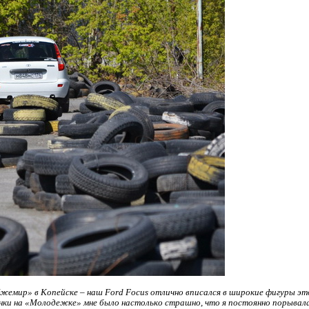
жемир» в Копейске – наш Ford Focus отлично вписался в широкие фигуры эт
онки на «Молодежке» мне было настолько страшно, что я постоянно порывалас