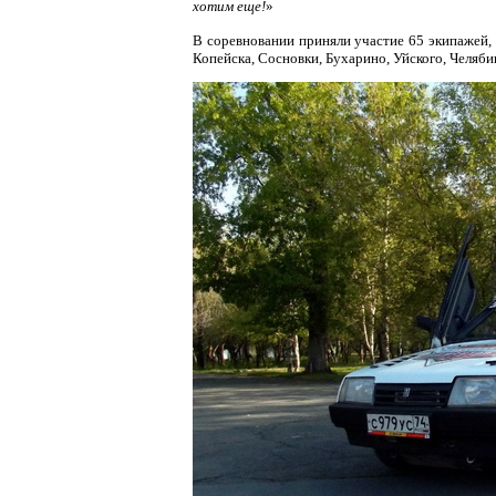
хотим еще!
»
В соревновании приняли участие 65 экипажей, 
Копейска, Сосновки, Бухарино, Уйского, Челяби