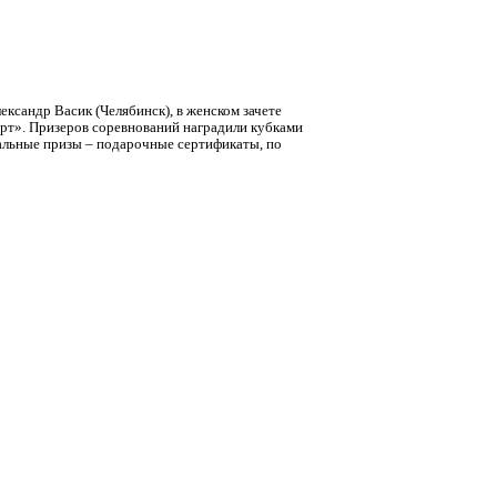
ксандр Васик (Челябинск), в женском зачете
т». Призеров соревнований наградили кубками
иальные призы – подарочные сертификаты, по