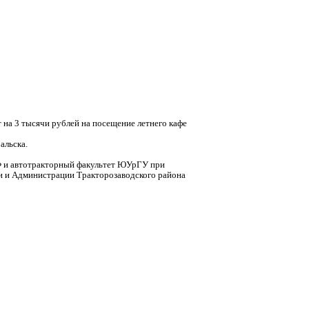
на 3 тысячи рублей на посещение летнего кафе
альска.
Ф и автотракторный факультет ЮУрГУ при
ти и Администрации Тракторозаводского района