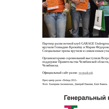
Партнер ралли ночной клуб GARAGE Underground
вручили Геннадию Кремлёву и Марии Фёдоров
Специальные призы вручили и самым юным уча
Организаторами соревнований выступили Всеро
поддержке Правительства Челябинской области,
Челябинска.
Официальный сайт ралли:
челраф.рф
.
Пресс-центр ралли «Победа 2012»
Фото: Екатерина Аксеновских, Дмитрий Пашнин, Катя Ваниль.