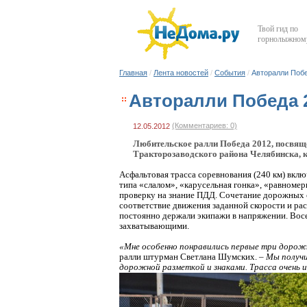
Твой гид по
горнолыжному
Главная
/
Лента новостей
/
События
/
Авторалли Побе
Авторалли Победа 
(Комментариев: 0)
12.05.2012
Любительское ралли Победа 2012, посвящ
Тракторозаводского района Челябинска, к
Асфальтовая трасса соревнования (240 км) вкл
типа «слалом», «карусельная гонка», «равноме
проверку на знание ПДД. Сочетание дорожных с
соответствие движения заданной скорости и ра
постоянно держали экипажи в напряжении. Восе
захватывающими.
«Мне особенно понравились первые три дорож
ралли штурман Светлана Шумских. –
Мы получи
дорожной разметкой и знаками. Трасса очень 