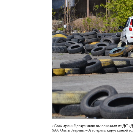
«
Свой лучший результат мы показали на ДС «Д
№66 Ольга Зверева. –
А во время карусельной г