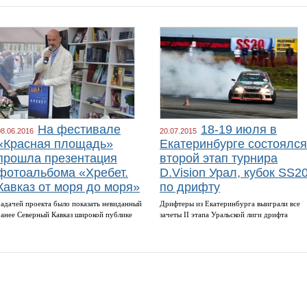
На фестивале
18-19 июля в
08.06.2016
20.07.2015
«Красная площадь»
Екатеринбурге состоялся
прошла презентация
второй этап турнира
фотоальбома «Хребет.
D.Vision Урал, кубок SS2
Кавказ от моря до моря»
по дрифту
Задачей проекта было показать невиданный
Дрифтеры из Екатеринбурга выиграли все
ранее Северный Кавказ широкой публике
зачеты II этапа Уральской лиги дрифта