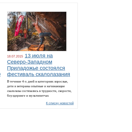
13 июля на
18.07.2015
Северо-Западном
Приладожье состоялся
0
фестиваль скалолазания
В течение 4-х дней в категориях взрослые,
дети и ветераны опытные и начинающие
скалолазы состязались в трудности, скорости,
боулдеринге и мультипитчах
К списку новостей