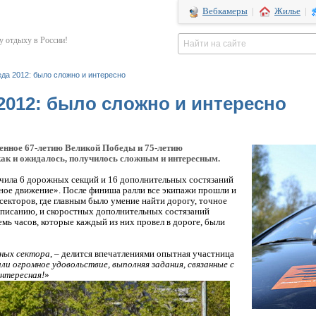
Вебкамеры
|
Жилье
|
 отдыху в России!
да 2012: было сложно и интересно
2012: было сложно и интересно
енное 67-летию Великой Победы и 75-летию
ак и ожидалось, получилось сложным и интересным.
ючила 6 дорожных секций и 16 дополнительных состязаний
рное движение». После финиша ралли все экипажи прошли и
екторов, где главным было умение найти дорогу, точное
списанию, и скоростных дополнительных состязаний
мь часов, которые каждый из них провел в дороге, были
ных сектора
, – делится впечатлениями опытная участница
ли огромное удовольствие, выполняя задания, связанные с
интересная!
»