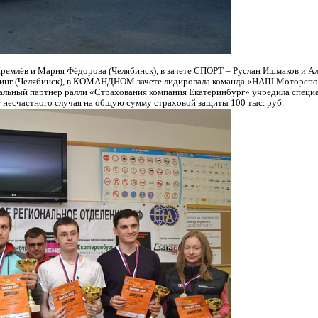
млёв и Мария Фёдорова (Челябинск), в зачете СПОРТ – Руслан Ишмаков и Але
инг (Челябинск), в КОМАНДНОМ зачете лидировала команда «НАШ Моторспор
еральный партнер ралли «Страхования компания Екатеринбург» учредила спец
 несчастного случая на общую сумму страховой защиты 100 тыс. руб.