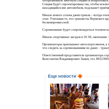
отгороженную зачётную секцию и попробовать
Секция будет спроектирована так, чтобы исклю
находящийся вне автомобиля, подскажет приём
Начало нового сезона джип-триала – всегда оч
этап. Учитывая то, что триалисты Пермского к
бескомпромиссной.
Соревнование будет сопровождаться техничес
Начало спортивных заездов в 10:30, окончание –
Организаторы приглашают автоспортсменов, а та
что следить за соревнованиями по джип – триал
Ответственный представитель организатора со
Константин Владимирович Зыков, тел. 8922300
Еще новости