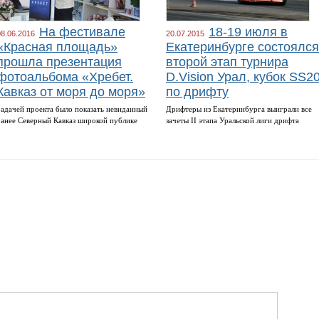
На фестивале
18-19 июля в
08.06.2016
20.07.2015
«Красная площадь»
Екатеринбурге состоялся
прошла презентация
второй этап турнира
фотоальбома «Хребет.
D.Vision Урал, кубок SS2
Кавказ от моря до моря»
по дрифту
Задачей проекта было показать невиданный
Дрифтеры из Екатеринбурга выиграли все
ранее Северный Кавказ широкой публике
зачеты II этапа Уральской лиги дрифта