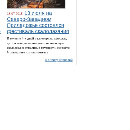
13 июля на
18.07.2015
Северо-Западном
Приладожье состоялся
0
фестиваль скалолазания
В течение 4-х дней в категориях взрослые,
дети и ветераны опытные и начинающие
скалолазы состязались в трудности, скорости,
боулдеринге и мультипитчах
К списку новостей