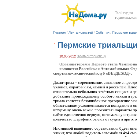
Твой гид по
горнолыжному
Главная
/
Лента новостей
/
События
/
Пермские триал
Пермские триальщи
(Комментариев: 0)
10.05.2012
Организаторами Первого этапа Чемпионат
являются: Российская Автомобильная Фед
спортивно-технический клуб «ВЕЗДЕХОД».
Джип-триал – соревнование, связанное с преод
уклонов, оврагов и ям, камней и россыпей. Плюс
относительно небольших зачётных секциях и зр
добавляет происходящему особого накала и зр
триала является безошибочное преодоление эк
обязательным условием является попадание в о
штурману очень важно просчитать варианты пре
найти единственно верную, оптимальную траек
количество штрафных баллов от судей и при это
Изюминкой нынешнего соревнования будет являт
значит, что любой водитель автомобиля 4х4 смо