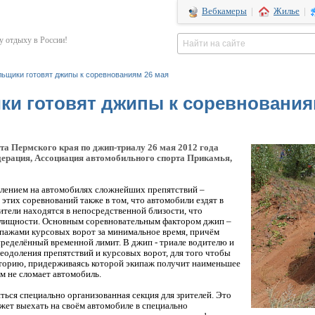
Вебкамеры
|
Жилье
|
 отдыху в России!
ьщики готовят джипы к соревнованиям 26 мая
ки готовят джипы к соревнования
а Пермского края по джип-триалу 26 мая 2012 года
ерация, Ассоциация автомобильного спорта Прикамья,
олением на автомобилях сложнейших препятствий –
 этих соревнований также в том, что автомобили ездят в
ители находятся в непосредственной близости, что
елищности. Основным соревновательным фактором джип –
ипажами курсовых ворот за минимальное время, причём
пределённый временной лимит. В джип - триале водителю и
одоления препятствий и курсовых ворот, для того чтобы
торию, придерживаясь которой экипаж получит наименьшее
м не сломает автомобиль.
ься специально организованная секция для зрителей. Это
жет выехать на своём автомобиле в специально