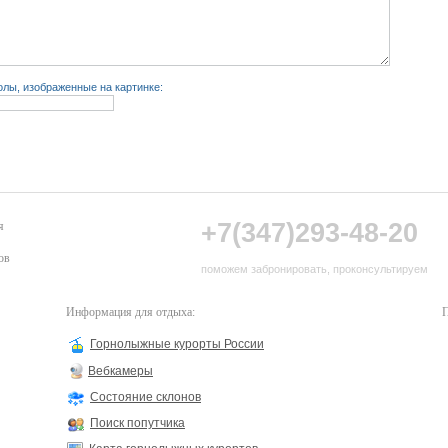
лы, изображенные на картинке:
+7(347)293-48-20
я
ов
поможем забронировать, проконсультируем
Информация для отдыха:
П
Горнолыжные курорты России
Вебкамеры
Состояние склонов
Поиск попутчика