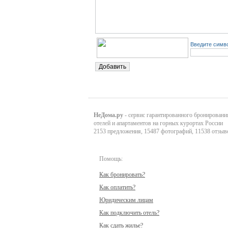
Введите симво
НеДома.ру
- сервис гарантированного бронировани
отелей и апартаментов на горных курортах России
2153 предложения, 15487 фотографий, 11538 отзыв
Помощь:
Как бронировать?
Как оплатить?
Юридическим лицам
Как подключить отель?
Как сдать жилье?