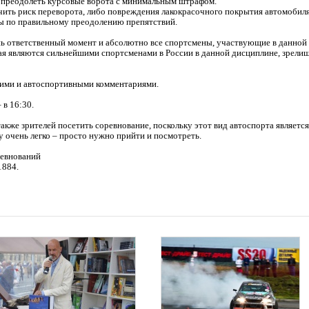
 преодолеть курсовые ворота с минимальным штрафом.
чить риск переворота, либо повреждения лакокрасочного покрытия автомобиля
ы по правильному преодолению препятствий.
ень ответственный момент и абсолютно все спортсмены, участвующие в данной
рая являются сильнейшими спортсменами в России в данной дисциплине, зрели
кими и автоспортивными комментариями.
 в 16:30.
кже зрителей посетить соревнование, поскольку этот вид автоспорта являетс
у очень легко – просто нужно прийти и посмотреть.
ревнований
1884.