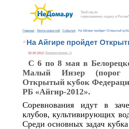
Твой гид по
горнолыжному отдыху в России!
Главная
/
Лента новостей
/
События
/
На Айгире пройдет Открытый кубо
На Айгире пройдет Открыт
(Комментариев: 1)
02.05.2012
С 6 по 8 мая в Белорецк
Малый Инзер (порог 
Открытый кубок Федерации
РБ «Айгир-2012».
Соревнования идут в заче
клубов, культивирующих во
Среди основных задач кубк