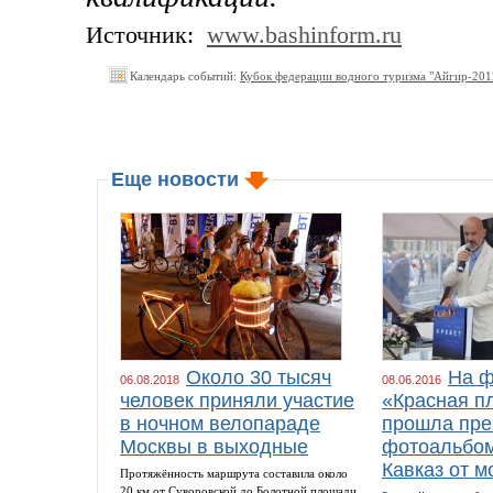
Источник:
www.bashinform.ru
Календарь событий:
Кубок федерации водного туризма "Айгир-201
Еще новости
Около 30 тысяч
На ф
06.08.2018
08.06.2016
человек приняли участие
«Красная п
в ночном велопараде
прошла пре
Москвы в выходные
фотоальбом
Кавказ от м
Протяжённость маршрута составила около
20 км от Суворовской до Болотной площади