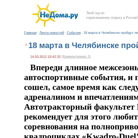
Твой гид по
горнолыжному отдыху в России!
Главная
/
Лента новостей
/
События
/
18 марта в Челябинске пройдут л
18 марта в Челябинске про
(Комментариев: 0)
14.03.2012 10:42:32
Впереди длинное межсезонье
автоспортивные события, и п
сошел, самое время как след
адреналином и впечатлениям
Автотракторный факульте
рекомендует для этого люби
соревнования на полноприв
квадроциклах «Kwadro-Duel’