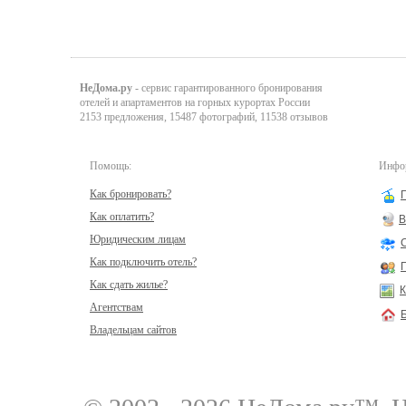
НеДома.ру
- сервис гарантированного бронирования
отелей и апартаментов на горных курортах России
2153 предложения, 15487 фотографий, 11538 отзывов
Помощь:
Инфор
Как бронировать?
Как оплатить?
В
Юридическим лицам
Как подключить отель?
Как сдать жилье?
К
Агентствам
Владельцам сайтов