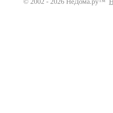
© 2002 - 2026 НеДома.ру™
Н