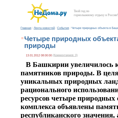
Твой гид по
горнолыжному отдыху в России!
Главная
/
Лента новостей
/
События
/
Четыре природных объекта в Баш
Четыре природных объект
природы
(Комментариев: 0)
13.01.2012 08:00:00
В Башкирии увеличилось 
памятников природы. В целя
уникальных природных лан
рационального использован
ресурсов четыре природных 
комплекса объявлены памя
республиканского значения, 