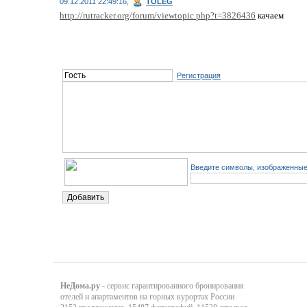
09.12.2011 22:49:16,
TOLEG
http://rutracker.org/forum/viewtopic.php?t=3826436
качаем
Регистрация
Введите символы, изображенные 
НеДома.ру
- сервис гарантированного бронирования
отелей и апартаментов на горных курортах России