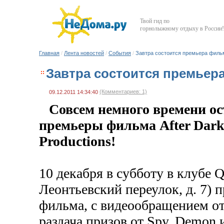
Твой гид по
горнолыжному отдыху в России!
Главная
/
Лента новостей
/
События
/
Завтра состоится премьера фильм
Завтра состоится премьера
(Комментариев: 1)
09.12.2011 14:34:40
Совсем немного времени ос
премьеры фильма After Dark 
Productions!
10 декабря в субботу в клубе Q
Леонтьевский переулок, д. 7) 
фильма, с видеообращением от
раздача призов от Spy, Demon 