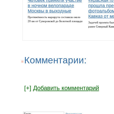
человек приняли участие
«Красная п
в ночном велопараде
прошла пре
Москвы в выходные
фотоальбом
Кавказ от м
Протяжённость маршрута составила около
20 км от Суворовской до Болотной площади
Задачей проекта был
ранее Северный Кав
Комментарии:
[+]
Добавить комментарий