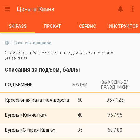
Цены
в Квани
SKIPASS
ПРОКАТ
СЕРВИС
ИНСТРУКТОР

Обновлено
в январе
Стоимость абонементов на подъемники в сезоне
2018/2019
Списания за подъем, баллы
ВЫХОДНЫЕ/
ПОДЪЕМНИК
БУДНИ
ПРАЗДНИКИ*
Кресельная канатная дорога
50
95 / 125
Бугель «Камчатка»
40
75 / 95
Бугель «Старая Квань»
35
60 / 80