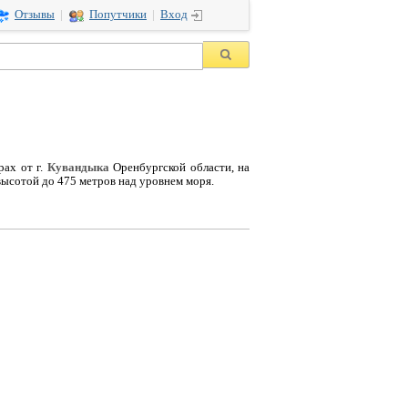
Отзывы
|
Попутчики
|
Вход
рах от г.
Кувандыка
Оренбургской области, на
высотой до 475 метров над уровнем моря.