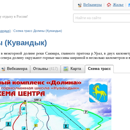
Вебкамеры
|
Жилье
|
 отдыху в России!
вандык)
/
Схема трасс Долины (Кувандык)
ы (Кувандык)
в межгорной долине реки Сакмара, главного притока р.Урал, в двух километ
 и севера долину окружают горные массивы шириной в несколько километров и 
Вебкамера
Отзывы
(417)
Карта
Схема трасс