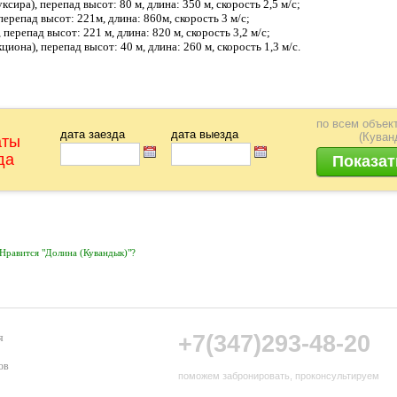
ира), перепад высот: 80 м, длина: 350 м, скорость 2,5 м/с;
репад высот: 221м, длина: 860м, скорость 3 м/с;
репад высот: 221 м, длина: 820 м, скорость 3,2 м/с;
она), перепад высот: 40 м, длина: 260 м, скорость 1,3 м/с.
по всем объек
дата заезда
дата выезда
(Куван
аты
да
Нравится "Долина (Кувандык)"?
+7(347)293-48-20
я
ов
поможем забронировать, проконсультируем