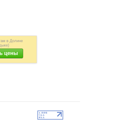
там в Долине
дыке)