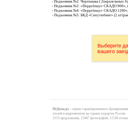
- Подъемник №2: Черепашка ( 2паралельных букс
- Подъемник №3: «Doppelmayr- СКАДО 900», пе
- Подъемник №4: «Doppelmayr- СКАДО 1200», пе
- Подъемник №5: БКД «Сноутюбинг» (2 аттракци
Выберите д
вашего заез
НеДома.ру
- сервис гарантированного бронировани
отелей и апартаментов на горных курортах России
2153 предложения, 15487 фотографий, 11538 отзыв