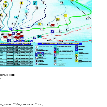
колько зон:
ки
, длина: 250м, скорость: 2 м/с;