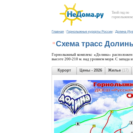
Твой гид по
горнолыжному
Главная
/
Горнолыжные курорты России
/
Долина (Ку
Схема трасс Долин
Горнолыжный комплекс
«
Долина»
расположен 
высоте 200-210 м. над уровнем моря. С запада
Курорт
Цены - 2026
Жилье
(17)