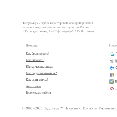
НеДома.ру
- сервис гарантированного бронирования
отелей и апартаментов на горных курортах России
2153 предложения, 15487 фотографий, 11538 отзывов
Помощь:
Инфор
Как бронировать?
Как оплатить?
В
Юридическим лицам
Как подключить отель?
Как сдать жилье?
К
Агентствам
Владельцам сайтов
© 2002 - 2026 НеДома.ру™
На главную
Контакты
Реклама на 