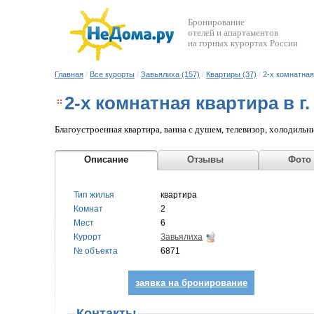
Бронирование
отелей и апартаментов
на горных курортах России
Главная
/
Все курорты
/
Завьялиха (157)
/
Квартиры (37)
/
2-х комнатная
2-х комнатная квартира в 
Благоустроенная квартира, ванна с душем, телевизор, холодильни
Описание
Отзывы
Фото
Тип жилья
квартира
Комнат
2
Мест
6
Курорт
Завьялиха
№ объекта
6871
заявка на бронирование
Контакты