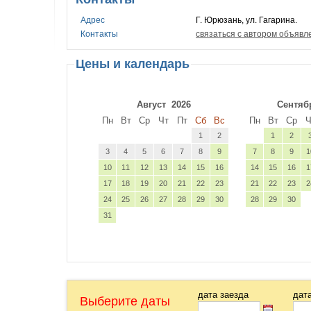
Адрес
Г. Юрюзань, ул. Гагарина.
Контакты
связаться с автором объявл
Цены и календарь
Август
2026
Сентяб
Пн
Вт
Ср
Чт
Пт
Сб
Вс
Пн
Вт
Ср
Ч
1
2
1
2
3
4
5
6
7
8
9
7
8
9
1
10
11
12
13
14
15
16
14
15
16
1
17
18
19
20
21
22
23
21
22
23
2
24
25
26
27
28
29
30
28
29
30
31
дата заезда
дат
Выберите даты