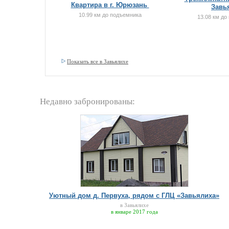
Квартира в г. Юрюзань
Завь
10.99 км до подъемника
13.08 км до
Показать все в Завьялихе
Недавно забронированы:
Уютный дом д. Первуха, рядом с ГЛЦ «Завьялиха»
в Завьялихе
в январе 2017 года