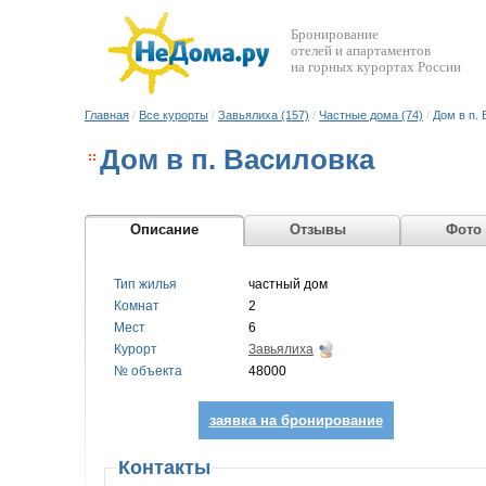
Бронирование
отелей и апартаментов
на горных курортах России
Главная
/
Все курорты
/
Завьялиха (157)
/
Частные дома (74)
/
Дом в п.
Дом в п. Василовка
Описание
Отзывы
Фото
Тип жилья
частный дом
Комнат
2
Мест
6
Курорт
Завьялиха
№ объекта
48000
заявка на бронирование
Контакты