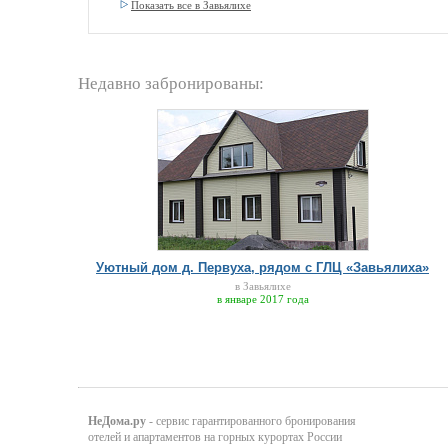
Показать все в Завьялихе
Недавно забронированы:
Уютный дом д. Первуха, рядом с ГЛЦ «Завьялиха»
в Завьялихе
в январе 2017 года
НеДома.ру
- сервис гарантированного бронирования
отелей и апартаментов на горных курортах России