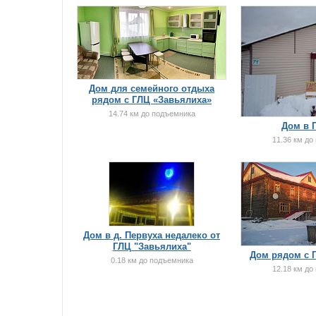
Дом для семейного отдыха
рядом с ГЛЦ «Завьялиха»
14.74 км до подъемника
Дом в 
11.36 км до
Дом в д. Первуха недалеко от
ГЛЦ "Завьялиха"
Дом рядом с 
0.18 км до подъемника
12.18 км до