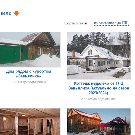
ялихе
Сортировать:
по расстоянию до ГЛЦ
Дом рядом с курортом
«Завьялиха»
10.5 км до подъемника
Коттедж недалеко от ГЛЦ
Завьялиха (актуально на сезон
2023/2024)
2.13 км до подъемника