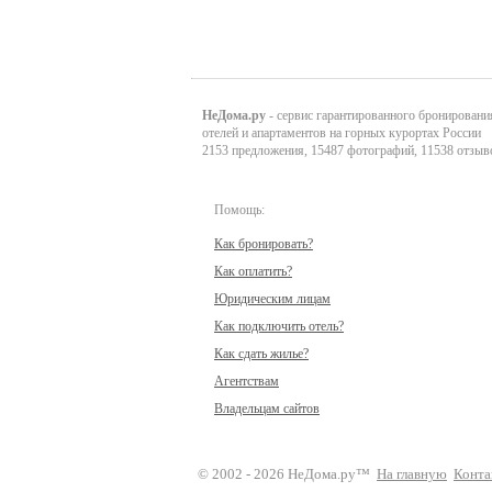
НеДома.ру
- сервис гарантированного бронировани
отелей и апартаментов на горных курортах России
2153 предложения, 15487 фотографий, 11538 отзыв
Помощь:
Как бронировать?
Как оплатить?
Юридическим лицам
Как подключить отель?
Как сдать жилье?
Агентствам
Владельцам сайтов
© 2002 - 2026 НеДома.ру™
На главную
Конта