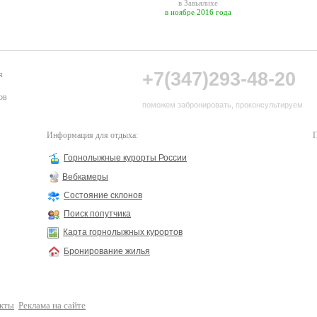
в Завьялихе
в ноябре 2016 года
+7(347)293-48-20
я
ов
поможем забронировать, проконсультируем
Информация для отдыха:
П
Горнолыжные курорты России
Вебкамеры
Состояние склонов
Поиск попутчика
Карта горнолыжных курортов
Бронирование жилья
кты
Реклама на сайте