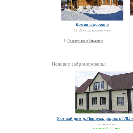
Домик в деревне
12.55 км до подъемника
Показать все в Завьялихе
Недавно забронированы:
Уютный дом д. Первуха, рядом с ГЛЦ 
в Завьялихе
в январе 2017 года