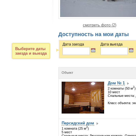
смотреть фото (2)
Доступность на мои даты
Дата заезда
Дата выезда
Выберите даты
заезда и выезда
Объект
Дом № 1
2
2 комнаты (50 м
)
10 мест
Спальные места: 
Класс объекта: э
Персидский дом
2
1 комната (25 м
)
5 мест
Спальные места: Двуспальная кровать, Однос