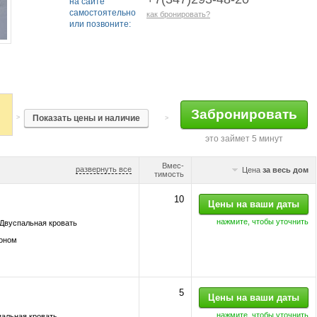
на сайте
самостоятельно
как бронировать?
или позвоните:
>
>
это займет 5 минут
Вмес-
развернуть все
Цена
за весь дом
тимость
10
нажмите, чтобы уточнить
Двуспальная кровать
коном
5
нажмите, чтобы уточнить
пальная кровать