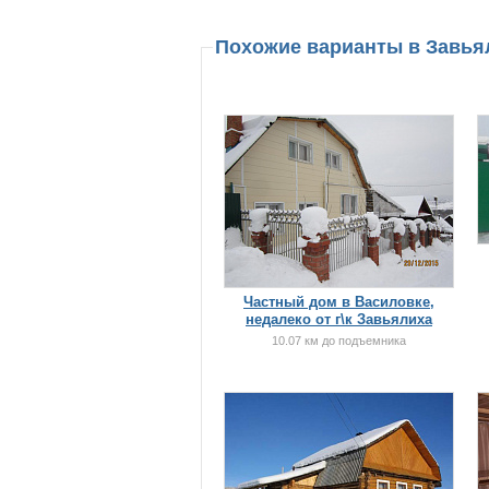
Похожие варианты в Завь
Частный дом в Василовке,
недалеко от г\к Завьялиха
10.07 км до подъемника