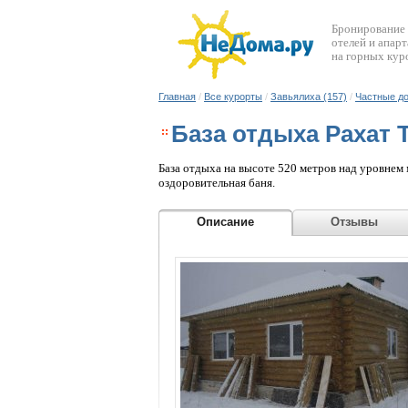
Бронирование
отелей и апар
на горных кур
Главная
/
Все курорты
/
Завьялиха (157)
/
Частные до
База отдыха Рахат
База отдыха на высоте 520 метров над уровнем 
оздоровительная баня.
Описание
Отзыв