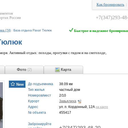
Как бронировать
таментов
+7(347)293-48
ортах России
ма (74)
/
База отдыха Рахат Тюлюк
Быстрое и надежное бронирова
 Тюлюк
моря. Активный отдых: походы, прогулки с гидом и на снегоходе,
ы
Фото
(2)
Карта
До подъемника
38.09 км
New
Тип жилья
частный дом
Номеров/мест
2/10
Курорт
Завьялиха
Адрес
ул. п. Кордонный, 12А
на карте
№ объекта
455417
Забронируйте
+7(347)293-48-20