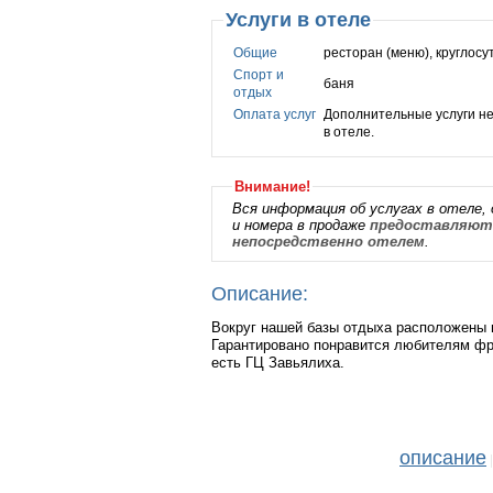
Услуги в отеле
Общие
ресторан (меню), круглос
Спорт и
баня
отдых
Оплата услуг
Дополнительные услуги не
в отеле.
Внимание!
Вся информация об услугах в отеле, 
и номера в продаже
предоставляютс
непосредственно отелем
.
Описание:
Вокруг нашей базы отдыха расположены г
Гарантировано понравится любителям фри
есть ГЦ Завьялиха.
описание
|