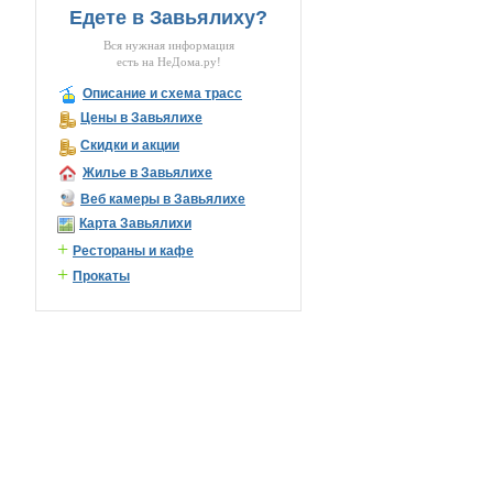
Едете в Завьялиху?
Вся нужная информация
есть на НеДома.ру!
Описание и схема трасс
Цены в Завьялихе
Скидки и акции
Жилье в Завьялихе
Веб камеры в Завьялихе
Карта Завьялихи
+
Рестораны и кафе
+
Прокаты