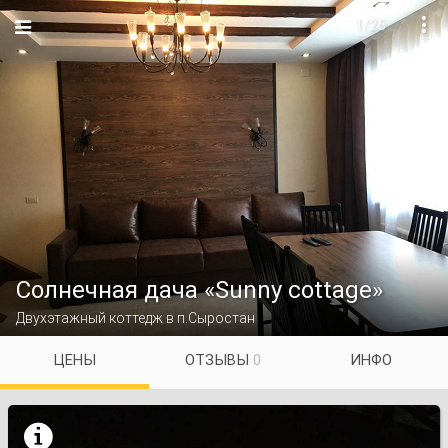
1/25

Солнечная дача «Sunny cottage»
Двухэтажный коттедж в п.Сыростан
ЦЕНЫ
ОТЗЫВЫ
0
ИНФО
