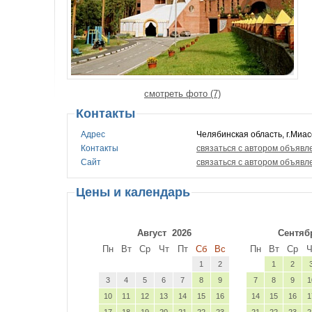
смотреть фото (7)
Контакты
Адрес
Челябинская область, г.Миас
Контакты
связаться с автором объявл
Сайт
связаться с автором объявл
Цены и календарь
Август
2026
Сентяб
Пн
Вт
Ср
Чт
Пт
Сб
Вс
Пн
Вт
Ср
Ч
1
2
1
2
3
4
5
6
7
8
9
7
8
9
1
10
11
12
13
14
15
16
14
15
16
1