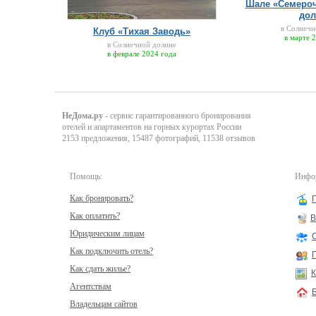
Шале «Семероч
дол
в Солнечн
Клуб «Тихая Заводь»
в марте 
в Солнечной долине
в феврале 2024 года
НеДома.ру
- сервис гарантированного бронирования
отелей и апартаментов на горных курортах России
2153 предложения, 15487 фотографий, 11538 отзывов
Помощь:
Инфор
Как бронировать?
Как оплатить?
В
Юридическим лицам
Как подключить отель?
Как сдать жилье?
К
Агентствам
Владельцам сайтов