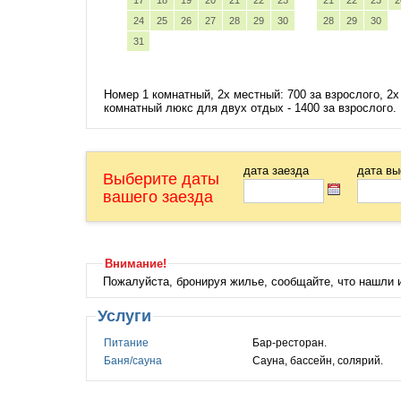
17
18
19
20
21
22
23
21
22
23
2
24
25
26
27
28
29
30
28
29
30
31
Номер 1 комнатный, 2х местный: 700 за взрослого, 2х
комнатный люкс для двух отдых - 1400 за взрослого.
дата заезда
дата вы
Выберите даты
вашего заезда
Внимание!
Пожалуйста, бронируя жилье, сообщайте, что нашли
Услуги
Питание
Бар-ресторан.
Баня/сауна
Сауна, бассейн, солярий.