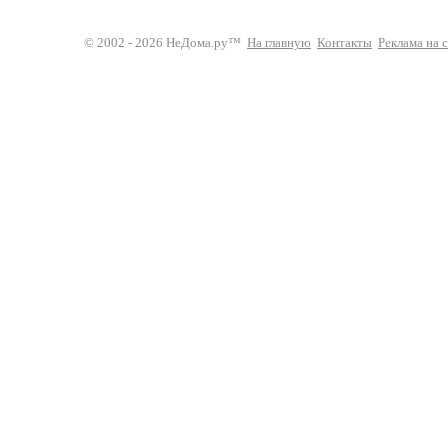
© 2002 - 2026 НеДома.ру™
На главную
Контакты
Реклама на 