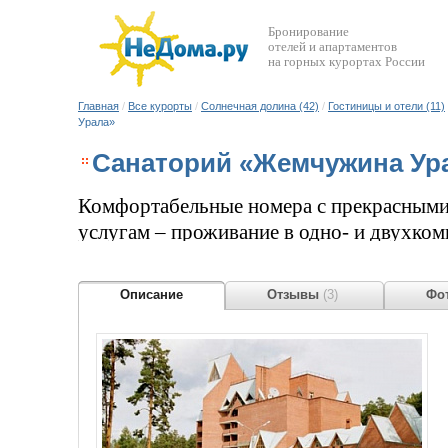
Бронирование
отелей и апартаментов
на горных курортах России
Главная
/
Все курорты
/
Солнечная долина (42)
/
Гостиницы и отели (11)
Урала»
Санаторий «Жемчужина Ур
Комфортабельные номера с прекрасными 
услугам – проживание в одно- и двухко
медицинских услуг, а также - уютный ко
переговоров, кинозал, бар, бильярдный,
Описание
Отзывы
(3)
Фот
солярий, сауна, бассейн, волейбольная п
городок.