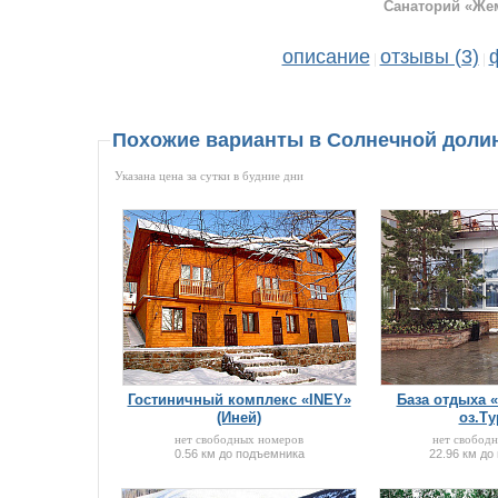
Санаторий «Же
описание
отзывы (3)
|
|
Похожие варианты в Солнечной доли
Указана цена за сутки в будние дни
Гостиничный комплекс «INEY»
База отдыха 
(Иней)
оз.Ту
нет свободных номеров
нет свобод
0.56 км до подъемника
22.96 км до