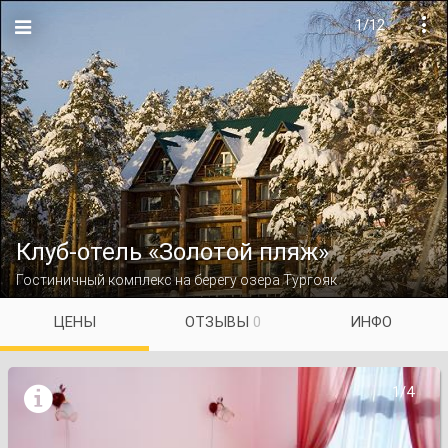
1/12

Клуб-отель «Золотой пляж»
Гостиничный комплекс на берегу озера Тургояк
ЦЕНЫ
ОТЗЫВЫ
0
ИНФО

1/4