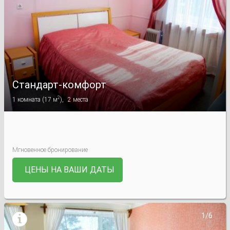
Стандарт-комфорт
2
1
комната
(
17 м
),
2
места
Мгновенное бронирование
ЦЕНЫ НА ВАШИ ДАТЫ

1/6