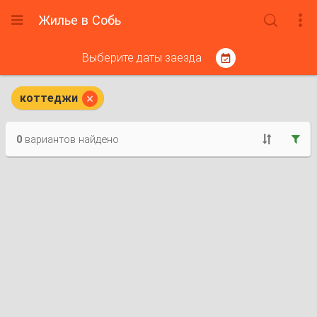
Жилье в Собь



Выберите даты заезда


коттеджи
0
вариантов найдено

