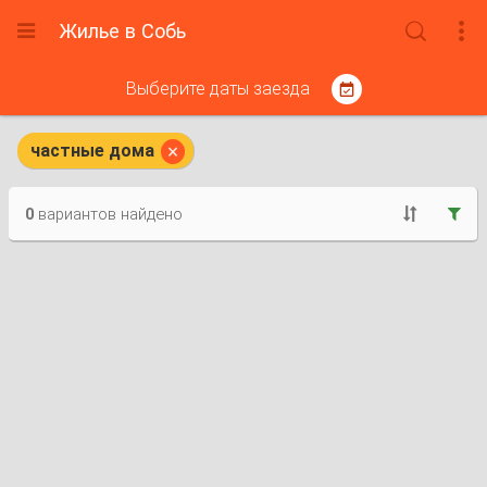
Жилье в Собь



Выберите даты заезда


частные дома
0
вариантов найдено

