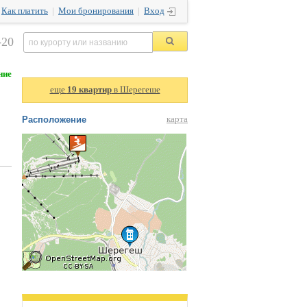
|
Как платить
|
Мои бронирования
|
Вход
-20
ние
еще
19 квартир
в Шерегеше
Расположение
карта