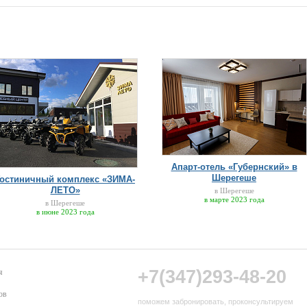
Апарт-отель «Губернский» в
Шерегеше
Гостиничный комплекс «ЗИМА-
ЛЕТО»
в Шерегеше
в марте 2023 года
в Шерегеше
в июне 2023 года
+7(347)293-48-20
я
ов
поможем забронировать, проконсультируем