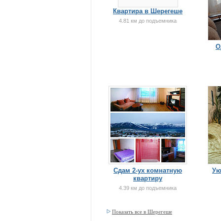
Квартира в Шерегеше
4.81 км до подъемника
О
Сдам 2-ух комнатную
Ую
квартиру
4.39 км до подъемника
Показать все в Шерегеше