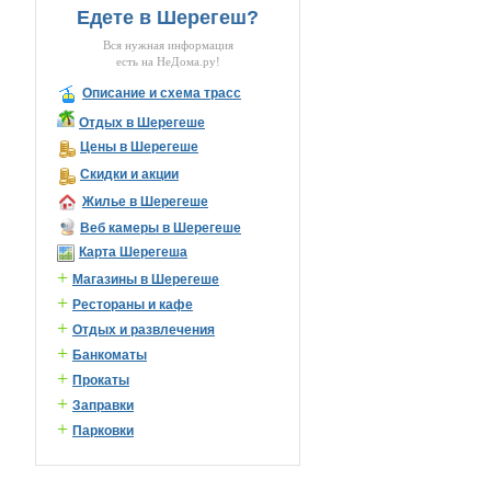
Едете в Шерегеш?
Вся нужная информация
есть на НеДома.ру!
Описание и схема трасс
Отдых в Шерегеше
Цены в Шерегеше
Скидки и акции
Жилье в Шерегеше
Веб камеры в Шерегеше
Карта Шерегеша
+
Магазины в Шерегеше
+
Рестораны и кафе
+
Отдых и развлечения
+
Банкоматы
+
Прокаты
+
Заправки
+
Парковки