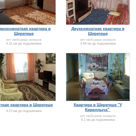
днокомнатная квартира в
Двухкомнатная квартира в
Шерегеше
Шерегеше
нет свободных номеров
нет свободных номеров
4.31 км до подъемника
3.94 км до подъемника
тная квартира в Шерегеше
Квартира в Шерегеше "У
Кириллыча"
4.23 км до подъемника
нет свободных номеров
5.1 км до подъемника