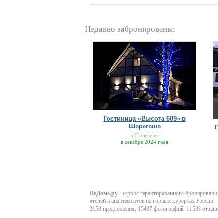
Недавно забронированы:
Гостиница «Высота 609» в
Шерегеше
в Шерегеше
в декабре 2024 года
НеДома.ру
- сервис гарантированного бронировани
отелей и апартаментов на горных курортах России
2153 предложения, 15487 фотографий, 11538 отзыв