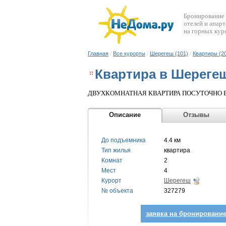
Бронирование
отелей и апар
на горных кур
Главная
/
Все курорты
/
Шерегеш (101)
/
Квартиры (2
Квартира в Шереге
ДВУХКОМНАТНАЯ КВАРТИРА ПОСУТОЧНО В
Описание
Отзыв
До подъемника
4.4 км
Тип жилья
квартира
Комнат
2
Мест
4
Курорт
Шерегеш
№ объекта
327279
заявка на бронировани