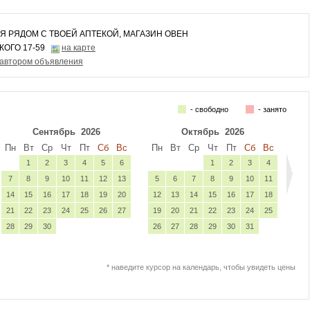
 РЯДОМ С ТВОЕЙ АПТЕКОЙ, МАГАЗИН ОВЕН
КОГО 17-59
на карте
 автором объявления
- свободно
- занято
Сентябрь
2026
Октябрь
2026
Пн
Вт
Ср
Чт
Пт
Сб
Вс
Пн
Вт
Ср
Чт
Пт
Сб
Вс
1
2
3
4
5
6
1
2
3
4
7
8
9
10
11
12
13
5
6
7
8
9
10
11
14
15
16
17
18
19
20
12
13
14
15
16
17
18
21
22
23
24
25
26
27
19
20
21
22
23
24
25
28
29
30
26
27
28
29
30
31
* наведите курсор на календарь, чтобы увидеть цены