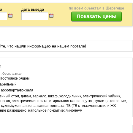
по всем объектам
в Шерегеше
да
дата выезда
йте, что нашли информацию на нашем портале!
2
, бесплатная
втостоянке рядом
кабельный
 аэропорта/вокзала
енный стол, диван, зеркало, шкаф, холодильник, электрический чайник,
новка, электрическая плита, стиральная машина, утюг, туалет, отопление,
 кухня/кухонная зона, ванная комната, ТВ (ТВ с плазменным или ЖК-
ение разрешено, напольное покрытие: линолеум