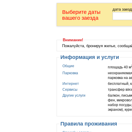
дата заез
Выберите даты
вашего заезда
Внимание!
Пожалуйста, бронируя жилье, сообща
Информация и услуги
Общие
площадь 40 м
Парковка
неохраняемая
парковка на а
Интернет
бесплатный, 
Сервисы
трансфер в/из
Другие услуги
балкон, письм
фен, микровол
набор посуды,
экраном), кур
Правила проживания