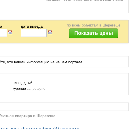
по всем объектам
в Шерегеше
да
дата выезда
йте, что нашли информацию на нашем портале!
2
площадь м
курение запрещено
Уютная квартира в Шерегеше