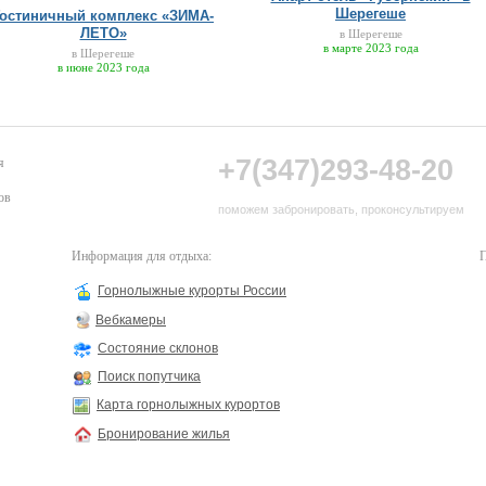
Шерегеше
Гостиничный комплекс «ЗИМА-
ЛЕТО»
в Шерегеше
в марте 2023 года
в Шерегеше
в июне 2023 года
+7(347)293-48-20
я
ов
поможем забронировать, проконсультируем
Информация для отдыха:
П
Горнолыжные курорты России
Вебкамеры
Состояние склонов
Поиск попутчика
Карта горнолыжных курортов
Бронирование жилья