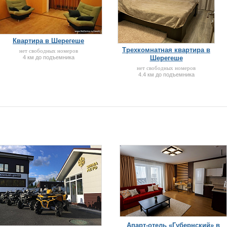
Квартира в Шерегеше
Трехкомнатная квартира в
нет свободных номеров
4 км до подъемника
Шерегеше
нет свободных номеров
4.4 км до подъемника
Апарт-отель «Губернский» в