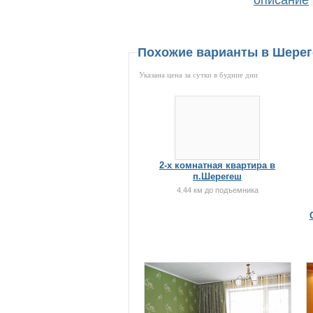
описание
|
Похожие варианты в Шере
Указана цена за сутки в будние дни
2-х комнатная квартира в
п.Шерегеш
4.44 км до подъемника