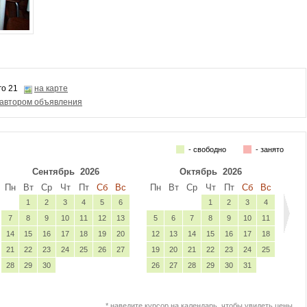
го 21
на карте
 автором объявления
- свободно
- занято
Сентябрь
2026
Октябрь
2026
Пн
Вт
Ср
Чт
Пт
Сб
Вс
Пн
Вт
Ср
Чт
Пт
Сб
Вс
1
2
3
4
5
6
1
2
3
4
7
8
9
10
11
12
13
5
6
7
8
9
10
11
14
15
16
17
18
19
20
12
13
14
15
16
17
18
21
22
23
24
25
26
27
19
20
21
22
23
24
25
28
29
30
26
27
28
29
30
31
* наведите курсор на календарь, чтобы увидеть цены