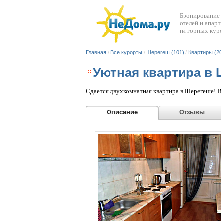
Бронирование
отелей и апар
на горных кур
Главная
/
Все курорты
/
Шерегеш (101)
/
Квартиры (2
Уютная квартира в
Сдается двухкомнатная квартира в Шерегеше! В
Описание
Отзыв