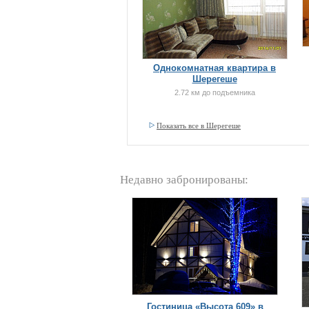
Однокомнатная квартира в
Шерегеше
2.72 км до подъемника
Показать все в Шерегеше
Недавно забронированы:
Гостиница «Высота 609» в