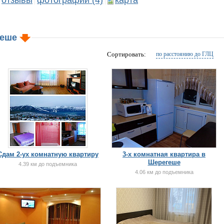
отзывы
фотографии (4)
карта
|
|
геше
Сортировать:
по расстоянию до ГЛЦ
Сдам 2-ух комнатную квартиру
3-х комнатная квартира в
Шерегеше
4.39 км до подъемника
4.06 км до подъемника