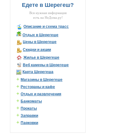
Едете в Шерегеш?
Вся нужная информация
есть на НеДома.ру!
Описание и схема трасс
Отдых в Шерегеше
Цены в Шерегеше
Скидки и акции
Жилье в Шерегеше
Веб камеры в Шерегеше
Карта Шерегеша
+
Магазины в Шерегеше
+
Рестораны и кафе
+
Отдых и развлечения
+
Банкоматы
+
Прокаты
+
Заправки
+
Парковки