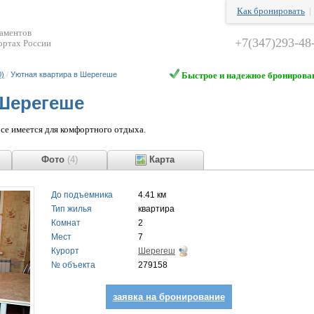
Как бронировать
таментов
+7(347)293-48
ортах России
0)
/
Уютная квартира в Шерегеше
Быстрое и надежное бронирова
 Шерегеше
се имеется для комфортного отдыха.
ы
Фото
(4)
Карта
До подъемника
4.41 км
Тип жилья
квартира
Комнат
2
Мест
7
Курорт
Шерегеш
№ объекта
279158
заявка на бронирование