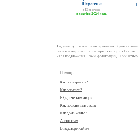
Шерегеше
в Шерегеше
в декабре 2024 года
НеДома.ру
- сервис гарантированного бронировани
отелей и апартаментов на горных курортах России
2153 предложения, 15487 фотографий, 11538 отзыв
Помощь:
Как бронировать?
Как оплатить?
Юридическим лицам
Как подключить отель?
Как сдать жилье?
Агентствам
Владельцам сайтов