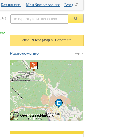
|
Как платить
|
Мои бронирования
|
Вход
-20
ние
еще
19 квартир
в Шерегеше
Расположение
карта