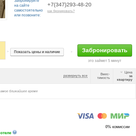
Забронируйте
+7(347)293-48-20
на сайте
самостоятельно
как бронировать?
или позвоните:
>
>
это займет 5 минут
Цена
Вмес-
развернуть все
за
тимость
квартиру
самое ближайшее время
0
% комиссии
 отеле