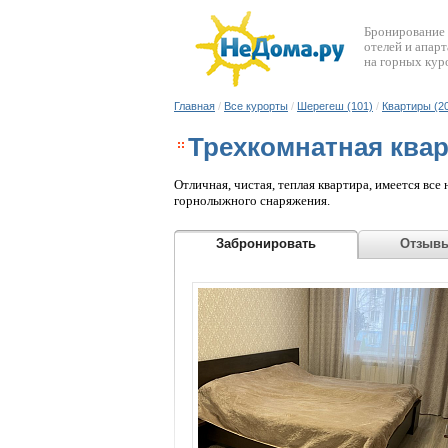
Бронирование
отелей и апар
на горных кур
Главная
/
Все курорты
/
Шерегеш (101)
/
Квартиры (2
Трехкомнатная ква
Отличная, чистая, теплая квартира, имеется все
горнолыжного снаряжения.
Забронировать
Отз