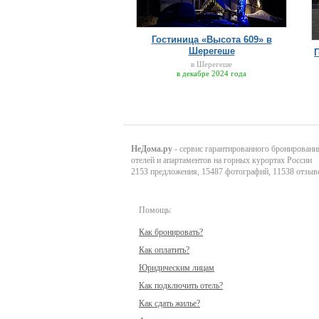
Гостиница «Высота 609» в
Шерегеше
в Шерегеше
в декабре 2024 года
НеДома.ру
- сервис гарантированного бронировани
отелей и апартаментов на горных курортах России
2153 предложения, 15487 фотографий, 11538 отзыв
Помощь:
Как бронировать?
Как оплатить?
Юридическим лицам
Как подключить отель?
Как сдать жилье?