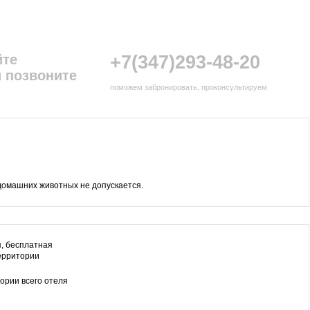
йте
+7(347)293-48-20
 позвоните
поможем забронировать, проконсультируем
омашних животных не допускается.
, бесплатная
территории
тории всего отеля