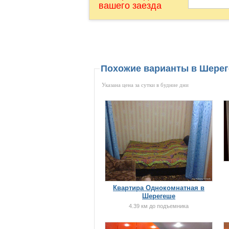
вашего заезда
Похожие варианты в Шере
Указана цена за сутки в будние дни
Квартира Однокомнатная в
Шерегеше
4.39 км до подъемника