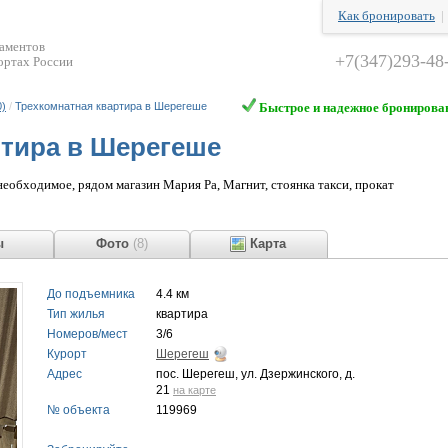
Как бронировать
таментов
+7(347)293-48
ортах России
0)
/
Трехкомнатная квартира в Шерегеше
Быстрое и надежное бронирова
ртира в Шерегеше
 необходимое, рядом магазин Мария Ра, Магнит, стоянка такси, прокат
ывы
Фото
(8)
Карта
До подъемника
4.4 км
Тип жилья
квартира
Номеров/мест
3/6
Курорт
Шерегеш
Адрес
пос. Шерегеш, ул. Дзержинского, д.
21
на карте
№ объекта
119969