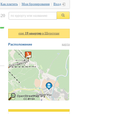
|
Как платить
|
Мои бронирования
|
Вход
-20
ние
еще
19 квартир
в Шерегеше
Расположение
карта