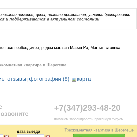
описание номеров, цены, правила проживания, условия бронирования
я и поддерживаются в актуальном состоянии
тся все необходимое, рядом магазин Мария Ра, Магнит, стоянка
хкомнатная квартира в Шерегеше
ие
отзывы
фотографии (8)
карта
|
|
|
е
+7(347)293-48-20
позвоните
поможем забронировать, проконсультируем
Трехкомнатная квартира в Шерегеше
дата выезда