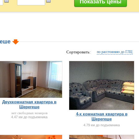
геше
Сортировать:
по расстоянию до ГЛЦ
Двухкомнатная квартира в
Шерегеше
нет свободных номеров
4-х комнатная квартира в
4.47 км до подъемника
Шерегеше
4.79 км до подъемника