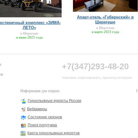
Апарт-отель «Губернский» в
Шерегеше
Гостиничный комплекс «ЗИМА-
ЛЕТО»
в Шерегеше
в марте 2023 года
в Шерегеше
в июне 2023 года
+7(347)293-48-20
я
ов
поможем забронировать, проконсультируем
Информация для отдыха:
П
Горнолыжные курорты России
Вебкамеры
Состояние склонов
Поиск попутчика
Карта горнолыжных курортов