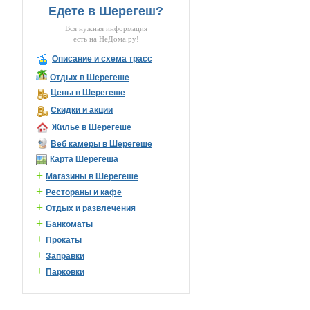
Едете в Шерегеш?
Вся нужная информация
есть на НеДома.ру!
Описание и схема трасс
Отдых в Шерегеше
Цены в Шерегеше
Скидки и акции
Жилье в Шерегеше
Веб камеры в Шерегеше
Карта Шерегеша
+
Магазины в Шерегеше
+
Рестораны и кафе
+
Отдых и развлечения
+
Банкоматы
+
Прокаты
+
Заправки
+
Парковки