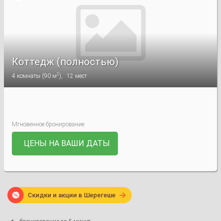

Коттедж (полностью)
2
4
комнаты
(
90 м
),
12
мест
Мгновенное бронирование
ЦЕНЫ НА ВАШИ ДАТЫ

Скидки и акции в Шерегеше
