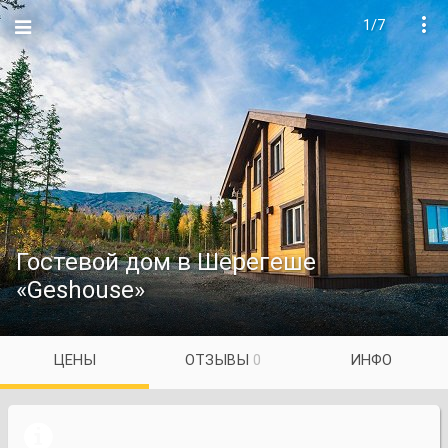
1/7

Гостевой дом в Шерегеше
«Geshouse»
ЦЕНЫ
ОТЗЫВЫ
0
ИНФО
