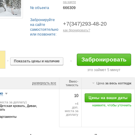
на карте
№ объекта
666309
Забронируйте
+7(347)293-48-20
на сайте
самостоятельно
как бронировать?
или позвоните:
>
>
это займет 5 минут
Вмес-
развернуть все
Цена
за весь коттедж
тимость
ью
10
 места за доплату)
+4
нажмите, чтобы уточнить
Детская кровать, Диван,
доп.
ать
места за
доплату
партаменты