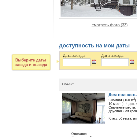
смотреть фото (33)
Доступность на мои даты
Дата заезда
Дата выезда
Выберите даты
заезда и выезда
Объект
Дом полност
2
5 комнат (160 м
)
10 мест
(+ 4 доп.
Спальные места: 
Двуспальная кров
Класс объекта: а
Описание: