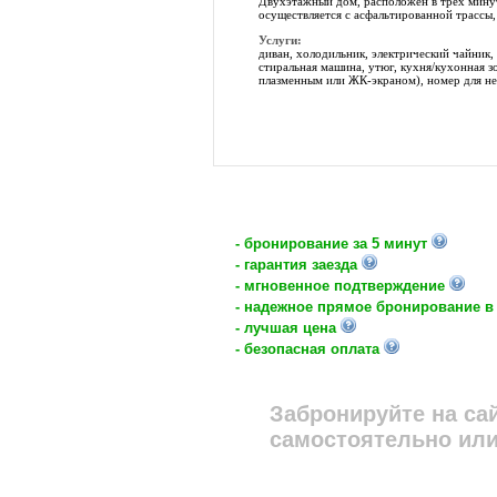
Двухэтажный дом, расположен в трех минут
осуществляется с асфальтированной трассы, 
Услуги:
диван, холодильник, электрический чайник, 
стиральная машина, утюг, кухня/кухонная зо
плазменным или ЖК-экраном), номер для нек
- бронирование за 5 минут
- гарантия заезда
- мгновенное подтверждение
- надежное прямое бронирование в
- лучшая цена
- безопасная оплата
Забронируйте на са
самостоятельно или