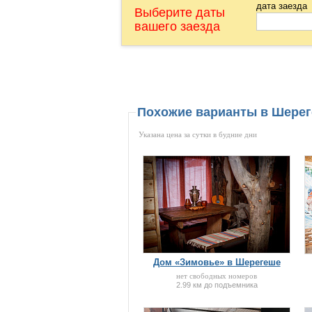
дата заезда
Выберите даты
вашего заезда
Похожие варианты в Шере
Указана цена за сутки в будние дни
Дом «Зимовье» в Шерегеше
нет свободных номеров
2.99 км до подъемника