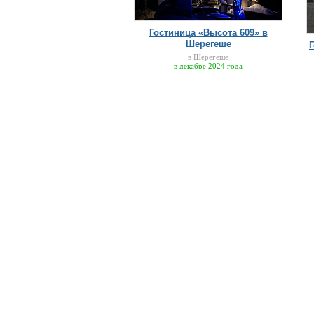
Гостиница «Высота 609» в
Шерегеше
в Шерегеше
в декабре 2024 года
НеДома.ру
- сервис гарантированного бронировани
отелей и апартаментов на горных курортах России
2153 предложения, 15487 фотографий, 11538 отзыв
Помощь:
Как бронировать?
Как оплатить?
Юридическим лицам
Как подключить отель?
Как сдать жилье?
Агентствам