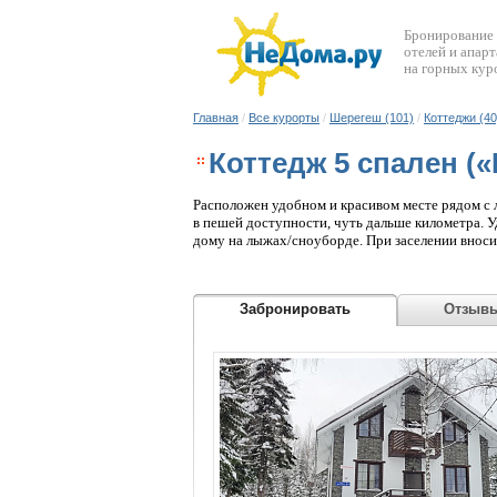
Бронирование
отелей и апар
на горных кур
Главная
/
Все курорты
/
Шерегеш (101)
/
Коттеджи (40
Коттедж 5 спален (
Расположен удобном и красивом месте рядом с 
в пешей доступности, чуть дальше километра. У
дому на лыжах/сноуборде. При заселении вносит
нанесен ущерб. Составляется Договор найма жи
Забронировать
Отзыв