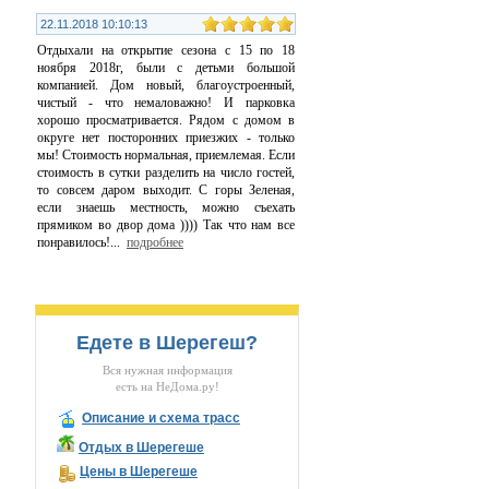
22.11.2018 10:10:13
Отдыхали на открытие сезона с 15 по 18
ноября 2018г, были с детьми большой
компанией. Дом новый, благоустроенный,
чистый - что немаловажно! И парковка
хорошо просматривается. Рядом с домом в
округе нет посторонних приезжих - только
мы! Стоимость нормальная, приемлемая. Если
стоимость в сутки разделить на число гостей,
то совсем даром выходит. С горы Зеленая,
если знаешь местность, можно съехать
прямиком во двор дома )))) Так что нам все
понравилось!
...
подробнее
Едете в Шерегеш?
Вся нужная информация
есть на НеДома.ру!
Описание и схема трасс
Отдых в Шерегеше
Цены в Шерегеше