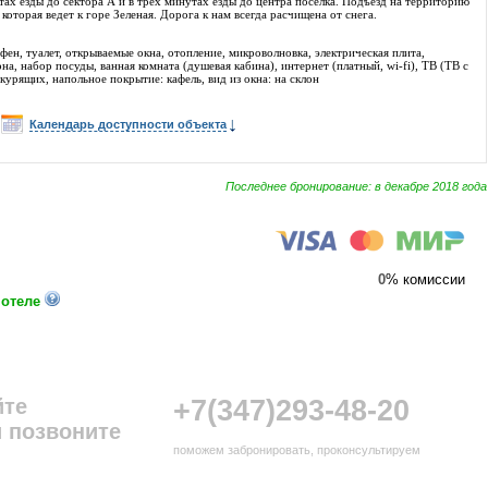
ах езды до сектора А и в трех минутах езды до центра поселка. Подъезд на территорию
которая ведет к горе Зеленая. Дорога к нам всегда расчищена от снега.
фен, туалет, открываемые окна, отопление, микроволновка, электрическая плита,
на, набор посуды, ванная комната (душевая кабина), интернет (платный, wi-fi), ТВ (ТВ с
урящих, напольное покрытие: кафель, вид из окна: на склон
Календарь доступности объекта
Последнее бронирование: в декабре 2018 года
0
% комиссии
 отеле
йте
+7(347)293-48-20
 позвоните
поможем забронировать, проконсультируем