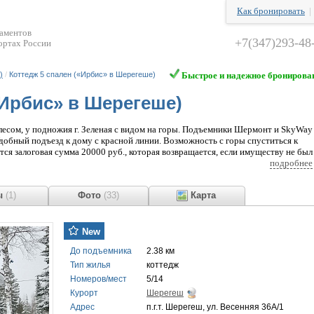
Как бронировать
таментов
+7(347)293-48
ортах России
)
/
Коттедж 5 спален («Ирбис» в Шерегеше)
Быстрое и надежное бронирова
«Ирбис» в Шерегеше)
лесом, у подножия г. Зеленая с видом на горы. Подъемники Шермонт и SkyWay
добный подъезд к дому с красной линии. Возможность с горы спуститься к
ся залоговая сумма 20000 руб., которая возвращается, если имуществу не был
лого дома и Акт о материальной ответственности за имущество.
подробнее
ы
(1)
Фото
(33)
Карта
New
До подъемника
2.38 км
Тип жилья
коттедж
Номеров/мест
5/14
Курорт
Шерегеш
Адрес
п.г.т. Шерегеш, ул. Весенняя 36А/1