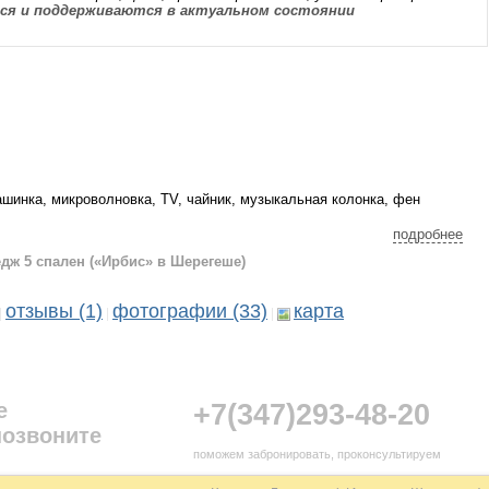
я и поддерживаются в актуальном состоянии
шинка, микроволновка, TV, чайник, музыкальная колонка, фен
сан. узлах на втором этаже
подробнее
едж 5 спален («Ирбис» в Шерегеше)
отзывы (1)
фотографии (33)
карта
|
|
|
е
+7(347)293-48-20
позвоните
поможем забронировать, проконсультируем