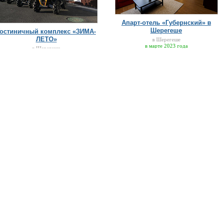
Апарт-отель «Губернский» в
Шерегеше
Гостиничный комплекс «ЗИМА-
ЛЕТО»
в Шерегеше
в марте 2023 года
в Шерегеше
в июне 2023 года
+7(347)293-48-20
я
ов
поможем забронировать, проконсультируем
Информация для отдыха:
П
Горнолыжные курорты России
Вебкамеры
Состояние склонов
Поиск попутчика
Карта горнолыжных курортов