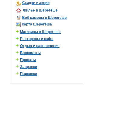
Скидки и акции
Жилье в Шерегеше
Веб камеры в Шерегеше
Карта Шерегеша
+
Магазины в Шерегеше
+
Рестораны и кафе
+
Отдых и развлечения
+
Банкоматы
+
Прокаты
+
Заправки
+
Парковки