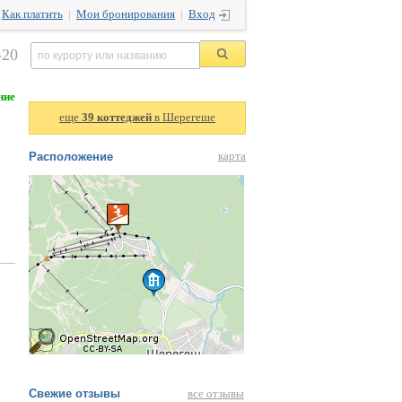
|
Как платить
|
Мои бронирования
|
Вход
-20
ние
еще
39 коттеджей
в Шерегеше
Расположение
карта
Свежие отзывы
все отзывы