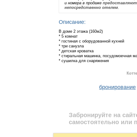
и номера в продаже
предоставляютс
непосредственно отелем
.
Описание:
В доме 2 этажа (160м2)
* 5 комнат
* гостиная с оборудованной кухней
* три санузла
* детская кроватка
* стиральная машинка, посудомоечная ма
* сушилка для снаряжения
* теплый пол везде на первом этаже и в 
Котт
На территории находится:
* бесплатная парковка для авто
* мангальная зона
бронирование
* русская баня-бочка
* банный чан (фурако)
* батут для детей (летом)
* бассейн (летом)
* шезлонги (летом)
Забронируйте на сайт
* теннисный стол (летом)
самостоятельно или 