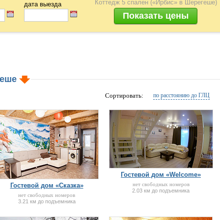
Коттедж 5 спален («Ирбис» в Шерегеше)
дата выезда
геше
Сортировать:
по расстоянию до ГЛЦ
Гостевой дом «Welcome»
нет свободных номеров
Гостевой дом «Сказка»
2.03 км до подъемника
нет свободных номеров
3.21 км до подъемника