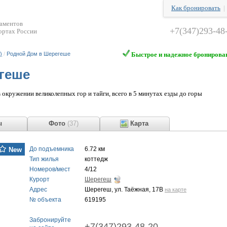
Как бронировать
таментов
+7(347)293-48
ортах России
)
/
Родной Дом в Шерегеше
Быстрое и надежное бронирова
геше
окружении великолепных гор и тайги, всего в 5 минутах езды до горы
ывы
Фото
(37)
Карта
До подъемника
6.72 км
New
Тип жилья
коттедж
Номеров/мест
4/12
Курорт
Шерегеш
Адрес
Шерегеш, ул. Таёжная, 17В
на карте
№ объекта
619195
Забронируйте
+7(347)293-48-20