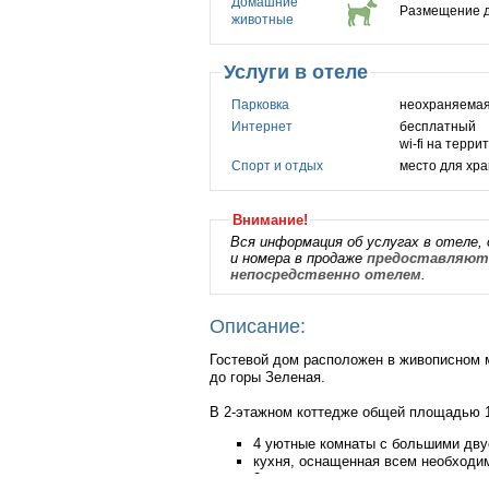
Домашние
Размещение д
животные
Услуги в отеле
Парковка
неохраняемая
Интернет
бесплатный
wi-fi на терри
Спорт и отдых
место для хра
Внимание!
Вся информация об услугах в отеле, 
и номера в продаже
предоставляютс
непосредственно отелем
.
Описание:
Гостевой дом расположен в живописном м
до горы Зеленая.
В 2-этажном коттедже общей площадью 1
4 уютные комнаты с большими дву
кухня, оснащенная всем необходимы
2 санузла, ванная комната с боль