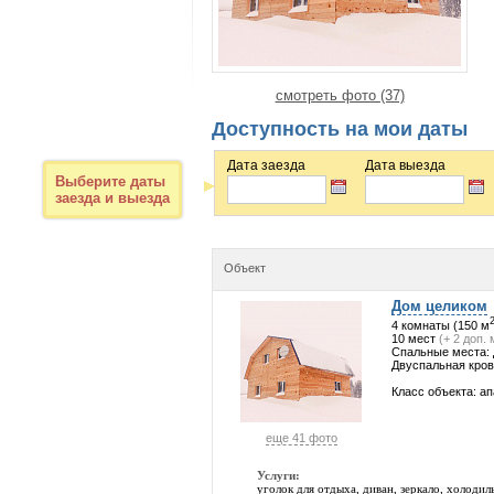
смотреть фото (37)
Доступность на мои даты
Дата заезда
Дата выезда
Выберите даты
заезда и выезда
Объект
Дом целиком
4 комнаты (150 м
10 мест
(+ 2 доп.
Спальные места: 
Двуспальная кров
Класс объекта: а
еще 41 фото
Услуги:
уголок для отдыха, диван, зеркало, холодил