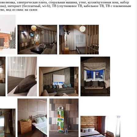
оволновка, электрическая плита, стиральная машина, утюг, кухня/кухонная зона, набор
ина), интернет (бесплатный, wi-fi), ТВ (cпутниковое ТВ, кабельное ТВ, ТВ с плазменным
о, вид из окна: на склон