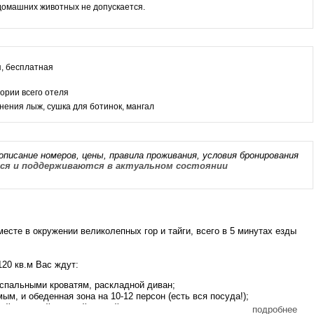
омашних животных не допускается.
, бесплатная
тории всего отеля
нения лыж, сушка для ботинок, мангал
описание номеров, цены, правила проживания, условия бронирования
я и поддерживаются в актуальном состоянии
есте в окружении великолепных гор и тайги, всего в 5 минутах езды
20 кв.м Вас ждут:
спальными кроватям, раскладной диван;
м, и обеденная зона на 10-12 персон (есть вся посуда!);
шой душевой кабиной-ванной.
подробнее