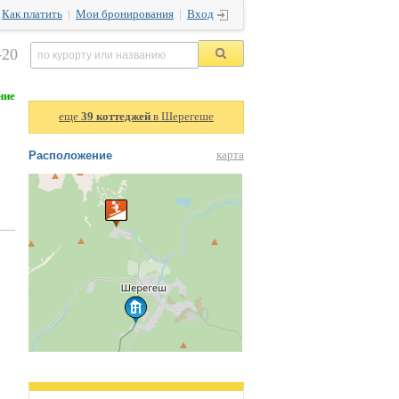
|
Как платить
|
Мои бронирования
|
Вход
-20
ние
еще
39 коттеджей
в Шерегеше
Расположение
карта