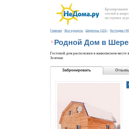
Бронирование
отелей и апар
на горных кур
Главная
/
Все курорты
/
Шерегеш (101)
/
Коттеджи (40
Родной Дом в Шере
Гостевой дом расположен в живописном месте в 
Зеленая.
Забронировать
Отз