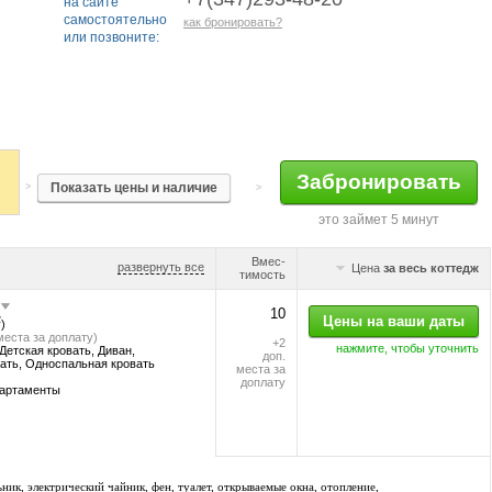
на сайте
самостоятельно
как бронировать?
или позвоните:
>
>
это займет 5 минут
Вмес-
развернуть все
Цена
за весь коттедж
тимость
10
2
)
 места за доплату)
+2
нажмите, чтобы уточнить
Детская кровать, Диван,
доп.
ать, Односпальная кровать
места за
доплату
партаменты
ьник, электрический чайник, фен, туалет, открываемые окна, отопление,