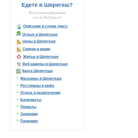
Едете в Шерегеш?
Вся нужная информация
есть на НеДома.ру!
Описание и схема трасс
Отдых в Шерегеше
Цены в Шерегеше
Скидки и акции
Жилье в Шерегеше
Веб камеры в Шерегеше
Карта Шерегеша
+
Магазины в Шерегеше
+
Рестораны и кафе
+
Отдых и развлечения
+
Банкоматы
+
Прокаты
+
Заправки
+
Парковки