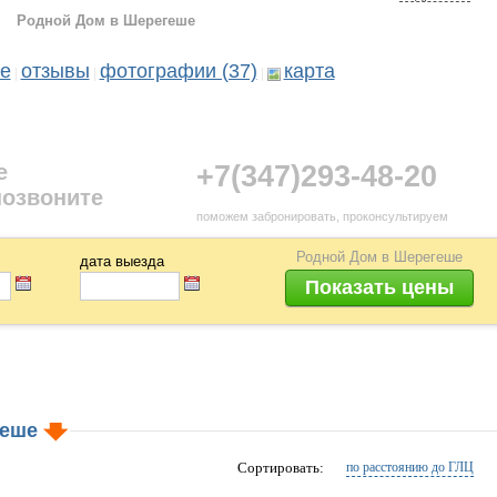
Родной Дом в Шерегеше
емпература в комнатах регулируется, что позволяет гостям
лимат во время своего пребывания в доме. Водоснабжение
5 автомобилей.
е
отзывы
фотографии (37)
карта
|
|
|
щем в себе дары природы и цивилизации. Дополнительная забота
 (сушилки для одежды и обуви, мягкие полотенца и пр.) позволяют
 Родной!
е
+7(347)293-48-20
 таёжного жилища, оборудованного всеми удобствами современной
позвоните
поможем забронировать, проконсультируем
Родной Дом в Шерегеше
дата выезда
геше
Сортировать:
по расстоянию до ГЛЦ