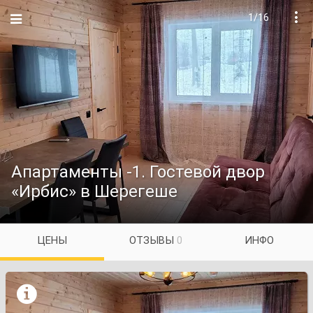
1/16

Апартаменты -1. Гостевой двор
«Ирбис» в Шерегеше
ЦЕНЫ
ОТЗЫВЫ
0
ИНФО
