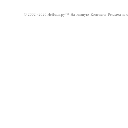
© 2002 - 2026 НеДома.ру™
На главную
Контакты
Реклама на 