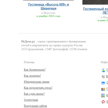
Гостиница «Высота 609» в
Шерегеше
Гостиничный к
ЛЕ
в Шерегеше
в декабре 2024 года
в Шер
в июне 2
НеДома.ру
- сервис гарантированного бронирования
отелей и апартаментов на горных курортах России
2153 предложения, 15487 фотографий, 11538 отзывов
Помощь:
Инфор
Как бронировать?
Как оплатить?
В
Юридическим лицам
Как подключить отель?
Как сдать жилье?
К
Агентствам
Владельцам сайтов