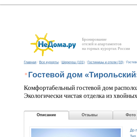
Бронирование
отелей и апартаментов
на горных курортах России
Главная
/
Все курорты
/
Шерегеш (101)
/
Гостиницы и отели (33)
/
Гостев
Гостевой дом «Тирольский
Комфортабельный гостевой дом располо
Экологически чистая отделка из хвойных
насладиться необыкновенным ароматом. 
необходимое для комфортного отдыха- са
Описание
Отзывы
Фото
До 
Тип