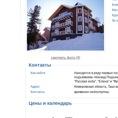
Ком
Мес
Кур
№ о
смотреть фото (4)
Контакты
Как найти
Находится в ряду первых го
подъёмника «Каскад-Подъем»
"Русская изба", "Елена" и "Ф
Адрес
Кемеровская область, Ташта
Контакты
временно недоступны
Цены и календарь