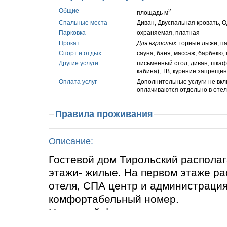
Общие
2
площадь м
Спальные места
Диван, Двуспальная кровать, 
Парковка
охраняемая, платная
Прокат
Для взрослых:
горные лыжи, па
Спорт и отдых
сауна, баня, массаж, барбекю
Другие услуги
письменный стол, диван, шкаф
кабина), ТВ, курение запреще
Оплата услуг
Дополнительные услуги не вкл
оплачиваются отдельно в отел
Правила проживания
Описание:
Гостевой дом Тирольский располага
этажи- жилые. На первом этаже ра
отеля, СПА центр и администрация
комфортабельный номер.
Номерной фонд: