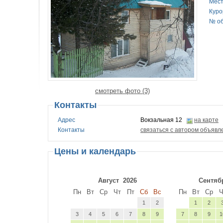
Мес
Куро
№ об
смотреть фото (3)
Контакты
Адрес
Вокзальная 12
на карте
Контакты
связаться с автором объявл
Цены и календарь
Август
2026
Сентяб
Пн
Вт
Ср
Чт
Пт
Сб
Вс
Пн
Вт
Ср
Ч
1
2
1
2
3
4
5
6
7
8
9
7
8
9
1