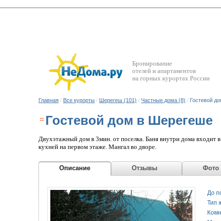
Бронирование
отелей и апартаментов
на горных курортах России
Главная
/
Все курорты
/
Шерегеш (101)
/
Частные дома (8)
/
Гостевой д
Гостевой дом в Шерегеше
Двухэтажный дом в 3мин. от поселка. Баня внутри дома входит в
кухней на первом этаже. Мангал во дворе.
Описание
Отзывы
Фото
До п
Тип 
Комн