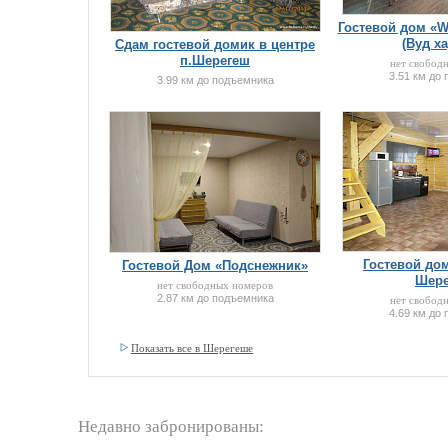
Гостевой дом «W
(Вуд ха
Сдам гостевой домик в центре
п.Шерегеш
нет свобод
3.51 км до
3.99 км до подъемника
Гостевой дом
Гостевой Дом «Подснежник»
Шере
нет свободных номеров
2.87 км до подъемника
нет свобод
4.69 км до
Показать все в Шерегеше
Недавно забронированы: