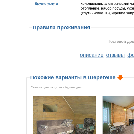
Другие услуги
холодильник, электрический ча
отопление, набор посуды, кухн
(cпутниковое ТВ), курение за
Правила проживания
Гостевой до
описание
отзывы
фо
|
|
Похожие варианты в Шерегеше
Указана цена за сутки в будние дни