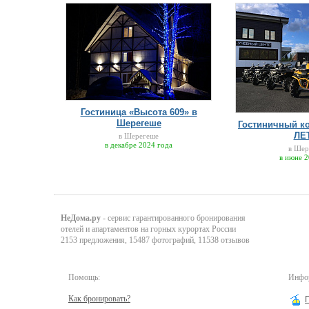
Гостиница «Высота 609» в
Шерегеше
Гостиничный к
ЛЕ
в Шерегеше
в декабре 2024 года
в Шер
в июне 2
НеДома.ру
- сервис гарантированного бронирования
отелей и апартаментов на горных курортах России
2153 предложения, 15487 фотографий, 11538 отзывов
Помощь:
Инфор
Как бронировать?