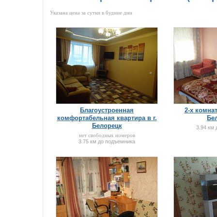
Указана цена за сутки в будние дни
Благоустроенная
2-х комна
комфортабельная квартира в г.
Бе
Белорецк
3.94 км
нет свободных номеров
3.75 км до подъемника