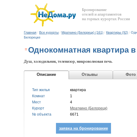
Бронирование
отелей и апартаментов
на горных курортах России
Главная
/
Все курорты
/
Мраткино (Белорецк) (161)
/
Квартиры (92)
/
Одн
Белорецке
Однокомнатная квартира в 
Душ, холодильник, телевизор, микроволновая печь.
Описание
Отзывы
Фото
Тип жилья
квартира
Комнат
1
Мест
4
Курорт
Мраткино (Белорецк)
№ объекта
6671
заявка на бронирование