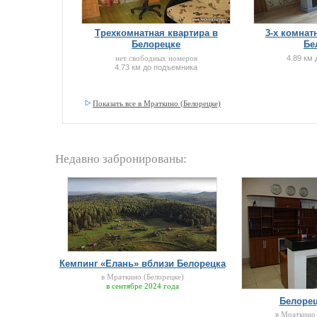
Трехкомнатная квартира в
3-х комнатн
Белорецке
Бе
нет свободных номеров
4.89 км
4.73 км до подъемника
Показать все в Мраткино (Белорецке)
Недавно забронированы:
Кемпинг «Елань» вблизи Белорецка
в Мраткино (Белорецке)
в сентябре 2024 года
Белорец
в Мраткино 