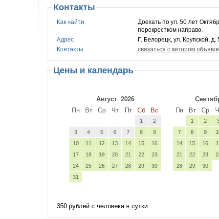
Контакты
Как найти
Доехать по ул. 50 лет Октябр
перекрестком направо.
Адрес
Г. Белорецк, ул. Крупской, д. 5
Контакты
связаться с автором объявл
Цены и календарь
Август
2026
Сентяб
Пн
Вт
Ср
Чт
Пт
Сб
Вс
Пн
Вт
Ср
Ч
1
2
1
2
3
4
5
6
7
8
9
7
8
9
1
10
11
12
13
14
15
16
14
15
16
1
17
18
19
20
21
22
23
21
22
23
2
24
25
26
27
28
29
30
28
29
30
31
350 рублей с человека в сутки.