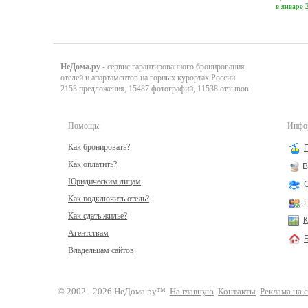
в январе 
НеДома.ру
- сервис гарантированного бронирования
отелей и апартаментов на горных курортах России
2153 предложения, 15487 фотографий, 11538 отзывов
Помощь:
Инфор
Как бронировать?
Как оплатить?
В
Юридическим лицам
Как подключить отель?
Как сдать жилье?
К
Агентствам
Владельцам сайтов
© 2002 - 2026 НеДома.ру™
На главную
Контакты
Реклама на 